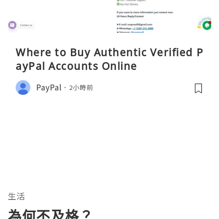
Where to Buy Authentic Verified P
ayPal Accounts Online
PayPal
2小時前
生活
為何不及格？