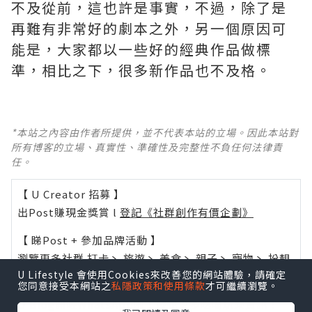
不及從前，這也許是事實，不過，除了是
再難有非常好的劇本之外，另一個原因可
能是，大家都以一些好的經典作品做標
準，相比之下，很多新作品也不及格。 ​​​
*本站之內容由作者所提供，並不代表本站的立場。因此本站對
所有博客的立場、真實性、準確性及完整性不負任何法律責
任。
【 U Creator 招募 】
出Post賺現金獎賞 l
登記《社群創作有價企劃》
【 睇Post + 參加品牌活動 】
瀏覽更多社群
打卡
丶
旅遊
丶
美食
丶
親子
丶
寵物
丶
扮靚
U Lifestyle 會使用Cookies來改善您的網站體驗，請確定
攻略
及
活動情報
您同意接受本網站之
私隱政策和使用條款
才可繼續瀏覽。
U Blog開咗WhatsApp啦！發掘更多吃喝玩樂資訊！