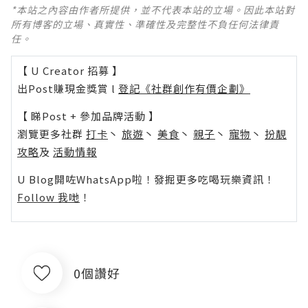
*本站之內容由作者所提供，並不代表本站的立場。因此本站對
所有博客的立場、真實性、準確性及完整性不負任何法律責
任。
【 U Creator 招募 】
出Post賺現金獎賞 l
登記《社群創作有價企劃》
【 睇Post + 參加品牌活動 】
瀏覽更多社群
打卡
丶
旅遊
丶
美食
丶
親子
丶
寵物
丶
扮靚
攻略
及
活動情報
U Blog開咗WhatsApp啦！發掘更多吃喝玩樂資訊！
Follow 我哋
！
0個讚好