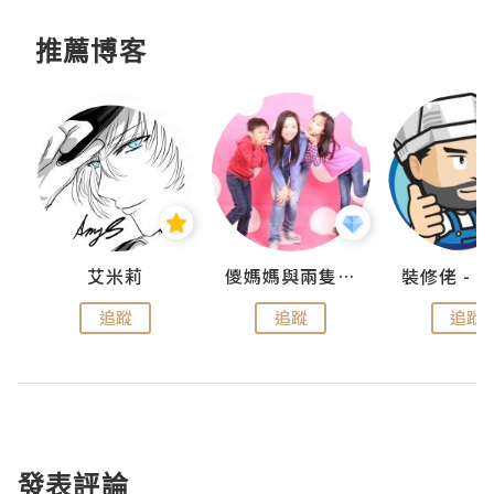
推薦博客
點滴
艾米莉
儍媽媽與兩隻小魔怪之家
追蹤
追蹤
追蹤
發表評論