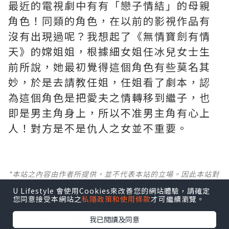
最近的電視劇中有有「戀子情結」的母親
角色！同類的角色，在以前的影視作品有
沒有出現過呢？我想起了《無情寶劍有情
天》的嫦姐姐，根據細女姐任冰兒女士生
前所說，她最初覺得這個角色有些莫名其
妙，於是去請教任姐，任姐看了劇本，認
為這個角色是把愛夫之情轉移到繼子，也
即是男主角身上，所以不准男主角有心上
人！對方是不是仇人之女並不重要。
*本站之內容由作者所提供，並不代表本站的立場。因此本站對
所有博客的立場、真實性、準確性及完整性不負任何法律責
U Lifestyle 會使用Cookies來改善您的網站體驗，請確定
任。
您同意接受本網站之
私隱政策和使用條款
才可繼續瀏覽。
【 U Creator 招募 】
我已閱讀及同意