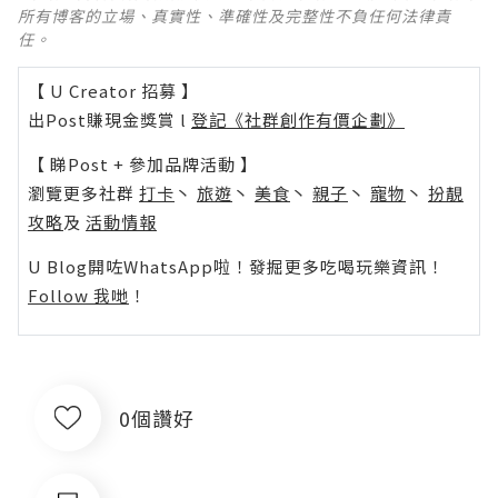
所有博客的立場、真實性、準確性及完整性不負任何法律責
任。
【 U Creator 招募 】
出Post賺現金獎賞 l
登記《社群創作有價企劃》
【 睇Post + 參加品牌活動 】
瀏覽更多社群
打卡
丶
旅遊
丶
美食
丶
親子
丶
寵物
丶
扮靚
攻略
及
活動情報
U Blog開咗WhatsApp啦！發掘更多吃喝玩樂資訊！
Follow 我哋
！
0個讚好