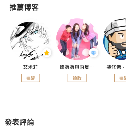
推薦博客
點滴
艾米莉
儍媽媽與兩隻小魔怪之家
追蹤
追蹤
追蹤
發表評論