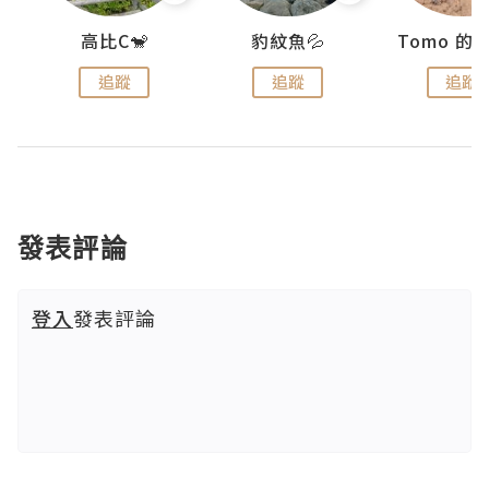
)
高比C🐒
豹紋魚💦
追蹤
追蹤
追蹤
發表評論
登入
發表評論