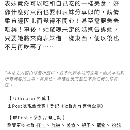
表妹竟然可以吃和自己吃的一樣美食，好
像什麼好東西也要和表妹分享似的，魏倩
柔曾經因此而覺得不開心！甚至需要急急
吃藥！事後，她驚魂未定的媽媽告訴她，
只要她將來向表妹借一樣東西，便以後也
不用再吃藥了⋯⋯
*本站之內容由作者所提供，並不代表本站的立場。因此本站對
所有博客的立場、真實性、準確性及完整性不負任何法律責
任。
【 U Creator 招募 】
出Post賺現金獎賞 l
登記《社群創作有價企劃》
【 睇Post + 參加品牌活動 】
瀏覽更多社群
打卡
丶
旅遊
丶
美食
丶
親子
丶
寵物
丶
扮靚