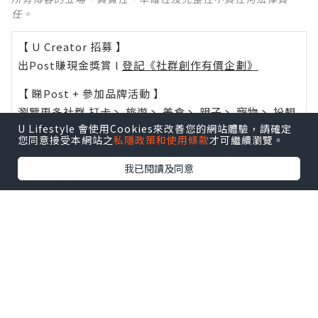
任。
【 U Creator 招募 】
出Post賺現金獎賞 l
登記《社群創作有價企劃》
【 睇Post + 參加品牌活動 】
瀏覽更多社群
打卡
丶
旅遊
丶
美食
丶
親子
丶
寵物
丶
扮靚
U Lifestyle 會使用Cookies來改善您的網站體驗，請確定
攻略
及
活動情報
您同意接受本網站之
私隱政策和使用條款
才可繼續瀏覽。
U Blog開咗WhatsApp啦！發掘更多吃喝玩樂資訊！
我已閱讀及同意
Follow 我哋
！
0個讚好
收藏