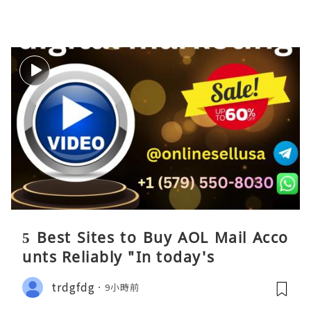
5 Best Sites to Buy AOL Mail Acco
unts Reliably "In today's
trdgfdg
9小時前