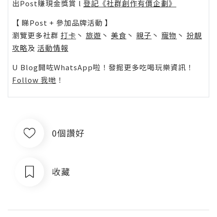
出Post賺現金獎賞 l
登記《社群創作有價企劃》
【 睇Post + 參加品牌活動 】
瀏覽更多社群
打卡
丶
旅遊
丶
美食
丶
親子
丶
寵物
丶
扮靚
攻略
及
活動情報
U Blog開咗WhatsApp啦！發掘更多吃喝玩樂資訊！
Follow 我哋
！
0個讚好
收藏