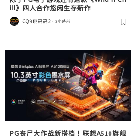
ill》四人合作悠闲生存新作
CQ9跳高高2
3小時前
PG丧尸大作战新搭档！联想A510旗舰