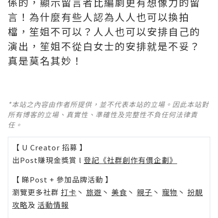
係的，顯示留言者比編劇更有想像力的留
言！為什麼有些人認為人人也可以換拍
檔，笙姐不可以？人人也可以安排自己的
演出，笙姐不從白女士的安排就是不妥？
真是莫名其妙！ ​​​
*本站之內容由作者所提供，並不代表本站的立場。因此本站對
所有博客的立場、真實性、準確性及完整性不負任何法律責
任。
【 U Creator 招募 】
出Post賺現金獎賞 l
登記《社群創作有價企劃》
【 睇Post + 參加品牌活動 】
瀏覽更多社群
打卡
丶
旅遊
丶
美食
丶
親子
丶
寵物
丶
扮靚
攻略
及
活動情報