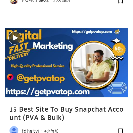
15 Best Site To Buy Snapchat Acco
unt (PVA & Bulk)
fdhgtyi
4小時前