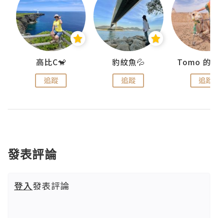
)
高比C🐒
豹紋魚💦
追蹤
追蹤
追蹤
發表評論
登入
發表評論