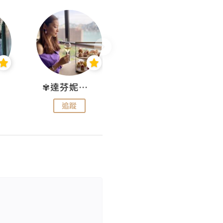
✾達芬妮•愛孩子•愛生活✾
wendysugar享受生活gogogo
追蹤
追蹤