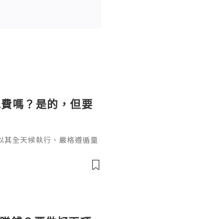
免費嗎？是的，但要
以其全天候執行、嚴格遵循量
效盈利的利器。然而，在決定
的問題橫亙在每位交易者面前
單的"是"或"否"所能概括，
藏的風險成本。EA獲取與使
為全球主流交易軟體，其本身