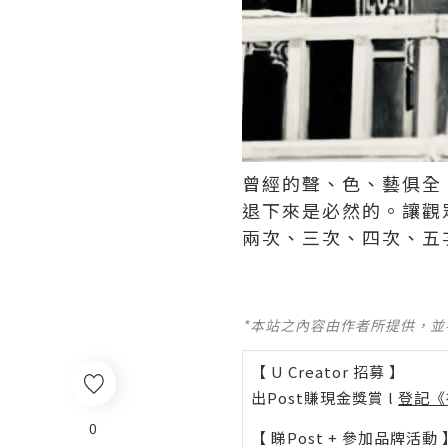
曾經的聲、色、藝俱全
退下來是必然的。讓觀
兩次、三次、四次、五次，
*本站之內容由作者所提供，
【 U Creator 招募 】
出Post賺現金獎賞 l
登記《
0
【 睇Post + 參加品牌活動 