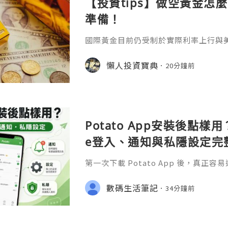
【投資tips】做空黃金怎
準備！
國際黃金目前仍受制於實際利率上行與
突導致的能源價格高企，進一步強化了
價，因此除非出現衝突明顯緩和或通脹
懶人投資寶典
20分鐘前
價在中軌下方運行的格局恐怕難以在短
最近很多投資者會轉向做空的原因，那
擇正規平臺做空找到一家正規優質的平
論是做多還是做空，我們都得通過各方
Potato App安裝後點樣用？
e登入、通知與私隱設定完
第一次下載 Potato App 後，真
裝」，而是安裝完成之後應該點樣登入
收不到通知，以及私隱和帳號安全設定
數碼生活筆記
34分鐘前