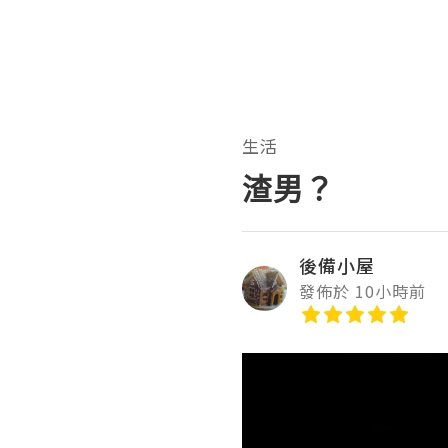
生活
渣男？
後備小屋
發佈於 10小時前