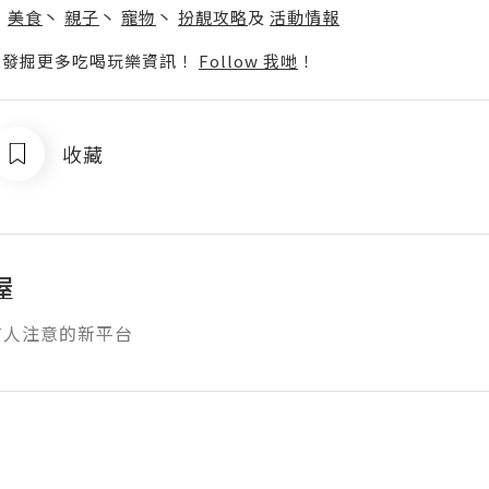
丶
美食
丶
親子
丶
寵物
丶
扮靚攻略
及
活動情報
p啦！發掘更多吃喝玩樂資訊！
Follow 我哋
！
收藏
屋
有人注意的新平台