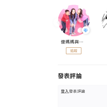
Hahakelly的生活點滴
儍媽媽與兩隻小魔怪之家
追蹤
追蹤
發表評論
登入
發表評論