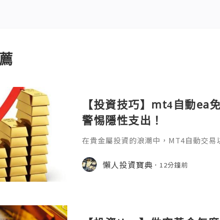
薦
【投資技巧】mt4自動ea
警惕隱性支出！
在貴金屬投資的浪潮中，MT4自動交易
化規則的特性，成為無數投資者追求高
啟用這把"智能鑰匙"之前，一個最基礎
懶人投資寶典
12分鐘前
——mt4自動ea免費嗎？答案並非一句簡
它關乎軟體獲取、運行環境以及背後隱
用：核心免費但需警惕隱性支出MT4作
及多數EA程式的下載均是免