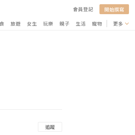
會員登記
開始撰寫
食
旅遊
女生
玩樂
親子
生活
寵物
行山
更多
打卡
追蹤