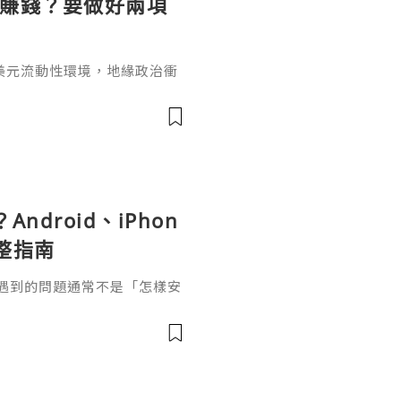
麼賺錢？要做好兩項
美元流動性環境，地緣政治衝
市場對更高更久利率路徑的定
數據顯著回落的現象，否則金
期內迅速改變，這也是為什麼
到底做空黃金怎麼賺錢呢？選
臺是交易黃金的前提，所以無
面因素
Android、iPhon
整指南
正容易遇到的問題通常不是「怎樣安
、哪些權限需要開啟、為甚麼
應該怎樣處理。