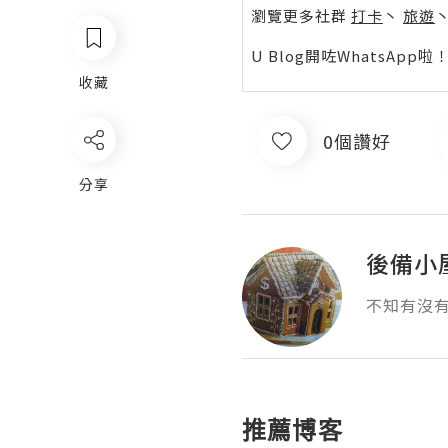
瀏覽更多社群
打卡
丶
旅遊
U Blog開咗WhatsAp
收藏
0個讚好
分享
後備小
不知有沒
推薦博客