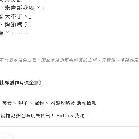
不能告訴我嗎？」
麼大不了。」
，夠飽嗎？」
嗎？」⋯⋯
並不代表本站的立場。因此本站對所有博客的立場、真實性、準確性
社群創作有價企劃》
】
丶
美食
丶
親子
丶
寵物
丶
扮靚攻略
及
活動情報
p啦！發掘更多吃喝玩樂資訊！
Follow 我哋
！