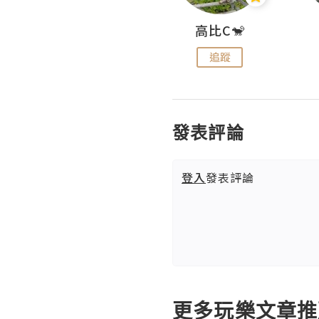
Nei Ho! 你好:)
高比C🐒
追蹤
追蹤
發表評論
登入
發表評論
更多玩樂文章推