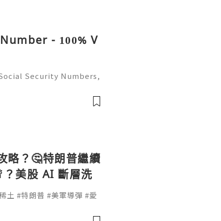
N Number - 100% V
Social Security Numbers,
on (2026) 💫💎💲💫🌐✨💎Fa
ort 💫💎💲💫🌐✨💎WhatsAp
Telegram: @us
貨攻略？🤔特朗普繼續
？美股 AI 斷層洗
 💥！
 #稀土 #特朗普 #美軍導彈 #愛
撈貨攻略 #財經分析 #股票抄底