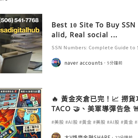
Best 10 Site To Buy SS
alid, Real social ...
SSN Numbers: Complete Guide to 
Uses, Security & Identity Protecti
st & Reliable 24/7 Customer Supp
naver accounts
5分鐘前
p :+1 (506) 541-7768 💫💎💲💫🌐✨💎
🔥 黃金夾倉已完！📈 撈
TACO 🤝、美軍導彈告急 
倉 📉、三星海力士先崩為敬
#美股 #AI股 #黃金 #美股 #AI股 #黃金
國者導彈 #三星 #海力士 #美股洗倉 #
#半導體
大V娛樂金融SHARE
22分鐘前