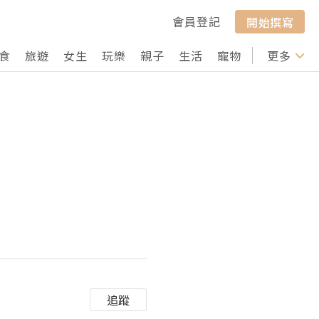
會員登記
開始撰寫
食
旅遊
女生
玩樂
親子
生活
寵物
行山
更多
打卡
追蹤