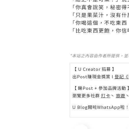
「你真會說笑，秘密得
「只是果菜汁，沒有什
「你喝這個，不吃東西
「比吃東西更飽，你信
*本站之內容由作者所提供，
【 U Creator 招募 】
出Post賺現金獎賞 l
登記《
【 睇Post + 參加品牌活動 
瀏覽更多社群
打卡
丶
旅遊
U Blog開咗WhatsAp