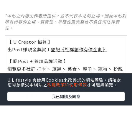
*本站之內容由作者所提供，並不代表本站的立場。因此本站對
所有博客的立場、真實性、準確性及完整性不負任何法律責
任。
【 U Creator 招募 】
出Post賺現金獎賞 l
登記《社群創作有價企劃》
【 睇Post + 參加品牌活動 】
瀏覽更多社群
打卡
丶
旅遊
丶
美食
丶
親子
丶
寵物
丶
扮靚
攻略
及
活動情報
U Lifestyle 會使用Cookies來改善您的網站體驗，請確定
您同意接受本網站之
私隱政策和使用條款
才可繼續瀏覽。
U Blog開咗WhatsApp啦！發掘更多吃喝玩樂資訊！
Follow 我哋
！
我已閱讀及同意
0個讚好