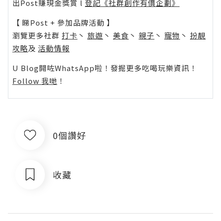
出Post賺現金獎賞 l
登記《社群創作有價企劃》
【 睇Post + 參加品牌活動 】
瀏覽更多社群
打卡
丶
旅遊
丶
美食
丶
親子
丶
寵物
丶
扮靚
攻略
及
活動情報
U Blog開咗WhatsApp啦！發掘更多吃喝玩樂資訊！
Follow 我哋
！
0個讚好
收藏