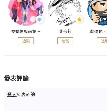
點滴
儍媽媽與兩隻小魔怪之家
艾米莉
追蹤
追蹤
追蹤
發表評論
登入
發表評論