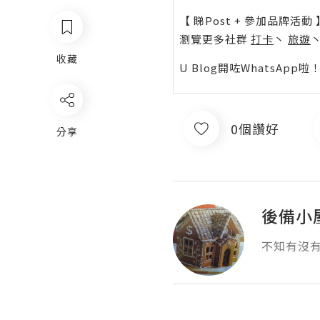
【 睇Post + 參加品牌活動 
瀏覽更多社群
打卡
丶
旅遊
收藏
U Blog開咗WhatsAp
0個讚好
分享
後備小
不知有沒