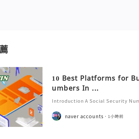
薦
10 Best Platforms for B
umbers In ...
Introduction A Social Security Num
e-digit identification number used
official identification, employment
naver accounts
1小時前
overnment-related pur