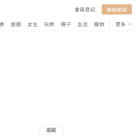
會員登記
開始撰寫
食
旅遊
女生
玩樂
親子
生活
寵物
行山
更多
打卡
追蹤