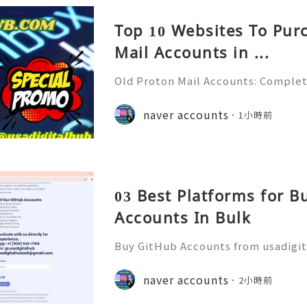
Top 10 Websites To Pur
Mail Accounts in ...
Old Proton Mail Accounts: Complet
ity, Features & Best Practices (202
liable 24/7 Customer Support 💫💎
naver accounts
1小時前
06) 541-7768 💫💎💲💫🌐✨💎Telegra
03 Best Platforms for 
Accounts In Bulk
Buy GitHub Accounts from usadigi
Fast & Reliable 24/7 Customer Su
pp :+1 (506) 541-7768 💫💎💲💫🌐✨
naver accounts
2小時前
b 💫💎💲💫🌐✨💎Discord: usadigital