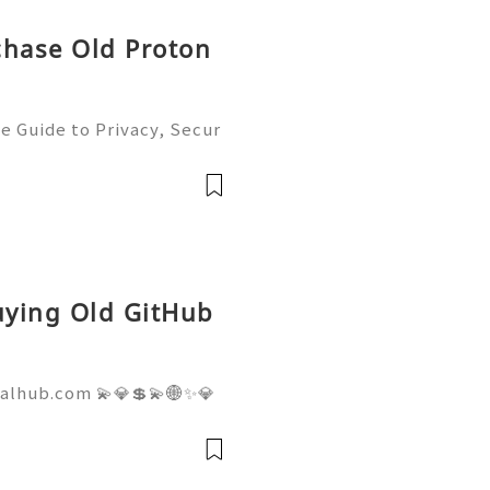
chase Old Proton
e Guide to Privacy, Secur
6) 💫💎💲💫🌐✨💎Fast & Re
💲💫🌐✨💎WhatsApp :+1 (5
m: @usadig
Buying Old GitHub
talhub.com 💫💎💲💫🌐✨💎
pport 💫💎💲💫🌐✨💎WhatsA
💎Telegram: @usadigitalhu
hub 💫💎💲💫🌐✨💎Email:us