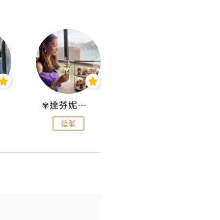
✾達芬妮•愛孩子•愛生活✾
wendysugar享受生活gogogo
追蹤
追蹤