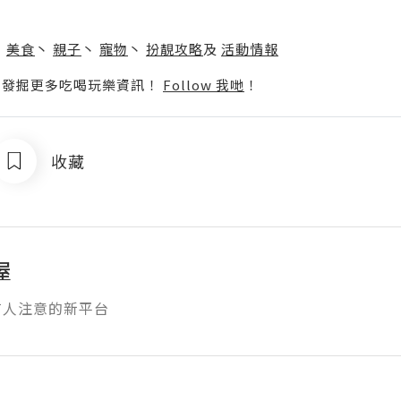
】
丶
美食
丶
親子
丶
寵物
丶
扮靚攻略
及
活動情報
p啦！發掘更多吃喝玩樂資訊！
Follow 我哋
！
收藏
屋
有人注意的新平台