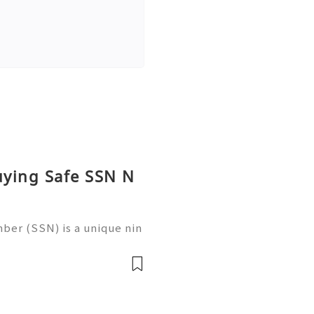
uying Safe SSN N
ber (SSN) is a unique nin
 in the United States for
 records, taxation, and g