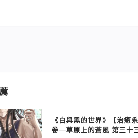
薦
《白與黑的世界》【治癒系奇
卷—草原上的蒼風 第三十三