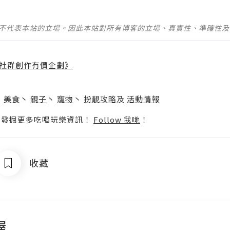
並不代表本站的立場。因此本站對所有博客的立場、真實性、準確性
社群創作有價企劃》
】
丶
美食
丶
親子
丶
寵物
丶
扮靚攻略
及
活動情報
p啦！發掘更多吃喝玩樂資訊！
Follow 我哋
！
收藏
屋