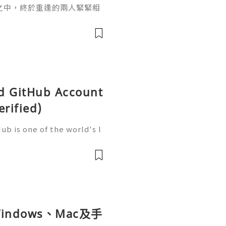
之中，終於重逢的兩人緊緊相
ld GitHub Account
erified)
b is one of the world's l
elopment, trusted by mill
artups, and open-source c
ndows、Mac及手