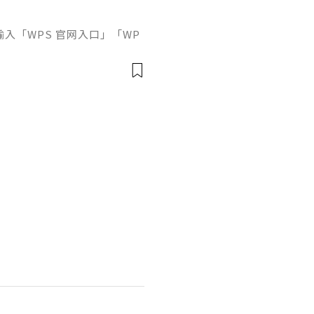
接輸入「WPS 官网入口」「WP
中往往同時出現官方網站、應
及第三方下載頁面。