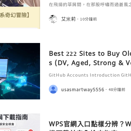
在飛揚的草屑間，在那股呼嘯而過蒼風
擁。
艾米莉
10分鐘前
Best 222 Sites to Buy O
s (DV, Aged, Strong & V
GitHub Accounts Introduction GitHu
eading platforms for software dev
ions of developers, businesses, st
usasmartway5556
48分鐘前
ommunities. It is much m
WPS官網入口點樣分辨？Wi