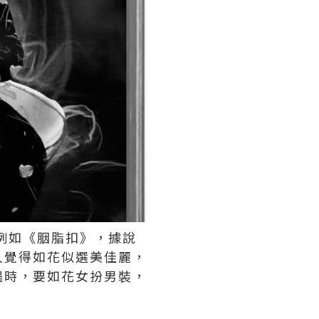
例如《胭脂扣》，據說
人覺得如花似選美佳麗，
遇時，要如花女扮男裝，