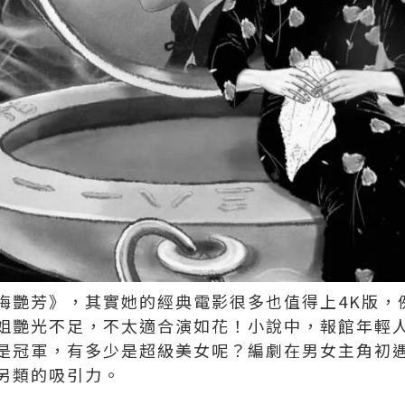
梅艷芳》，其實她的經典電影很多也值得上4K版，
姐艷光不足，不太適合演如花！小說中，報館年輕
是冠軍，有多少是超級美女呢？編劇在男女主角初
另類的吸引力。