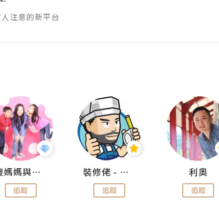
有人注意的新平台
儍媽媽與兩隻小魔怪之家
裝修佬 - 香港一站式網上裝修平台
利奧
追蹤
追蹤
追蹤