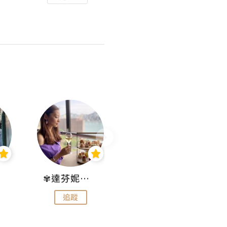
✾達芬妮•愛孩子•愛生活✾
wendysugar享受生活gogogo
追蹤
追蹤