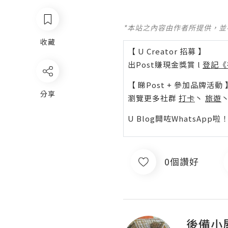
*本站之內容由作者所提供，
收藏
【 U Creator 招募 】
出Post賺現金獎賞 l
登記《
【 睇Post + 參加品牌活動 
分享
瀏覽更多社群
打卡
丶
旅遊
U Blog開咗WhatsAp
0個讚好
後備小