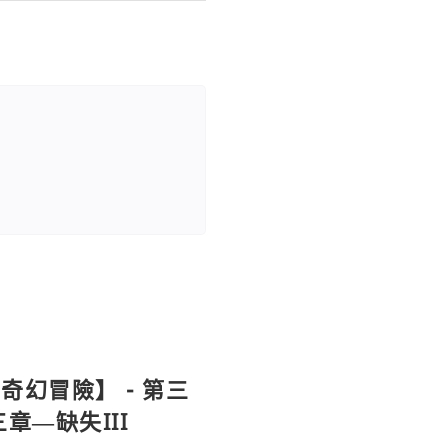
幻冒險】 - 第三
章—缺失III