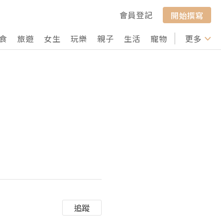
會員登記
開始撰寫
食
旅遊
女生
玩樂
親子
生活
寵物
行山
更多
打卡
追蹤