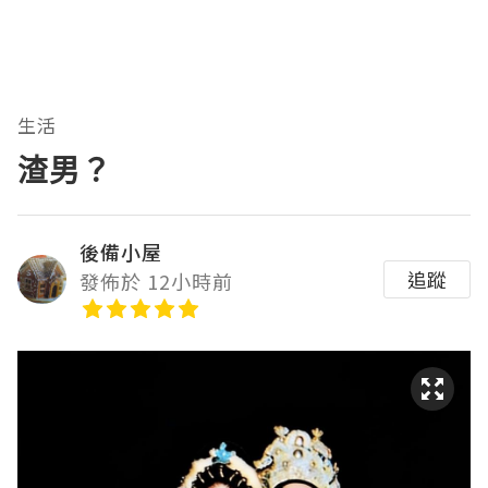
生活
渣男？
後備小屋
追蹤
發佈於 12小時前