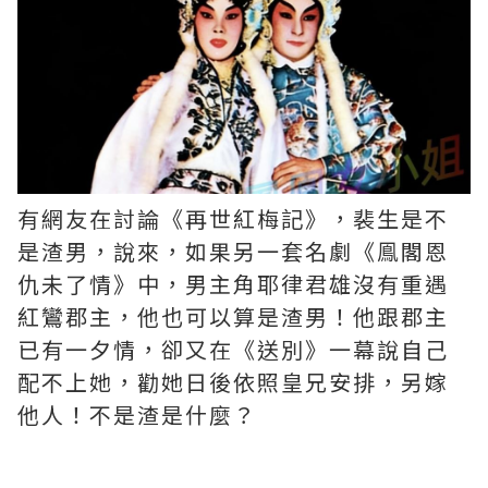
有網友在討論《再世紅梅記》，裴生是不
是渣男，說來，如果另一套名劇《鳯閣恩
仇未了情》中，男主角耶律君雄沒有重遇
紅鸞郡主，他也可以算是渣男！他跟郡主
已有一夕情，卻又在《送別》一幕說自己
配不上她，勸她日後依照皇兄安排，另嫁
他人！不是渣是什麼？ ​​​