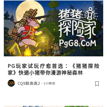
PG玩家试玩疗愈首选：《猪猪探险
家》快递小猪带你漫游神秘森林
CQ9跳高高2
3小時前