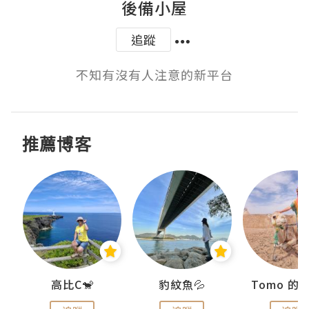
後備小屋
追蹤
不知有沒有人注意的新平台
推薦博客
)
高比C🐒
豹紋魚💦