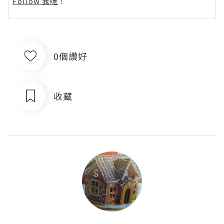
Follow 我哋
！
0個讚好
收藏