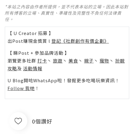
*本站之內容由作者所提供，並不代表本站的立場。因此本站對
所有博客的立場、真實性、準確性及完整性不負任何法律責
任。
【 U Creator 招募 】
出Post賺現金獎賞 l
登記《社群創作有價企劃》
【 睇Post + 參加品牌活動 】
瀏覽更多社群
打卡
丶
旅遊
丶
美食
丶
親子
丶
寵物
丶
扮靚
攻略
及
活動情報
U Blog開咗WhatsApp啦！發掘更多吃喝玩樂資訊！
Follow 我哋
！
0個讚好