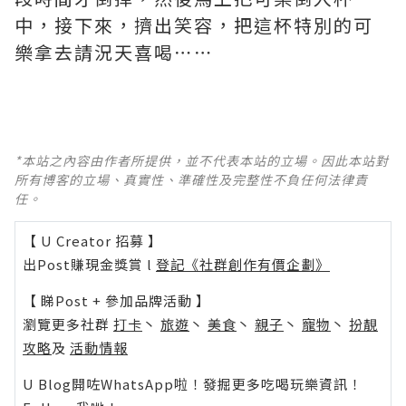
中，接下來，擠出笑容，把這杯特別的可
樂拿去請況天喜喝⋯⋯
*本站之內容由作者所提供，並不代表本站的立場。因此本站對
所有博客的立場、真實性、準確性及完整性不負任何法律責
任。
【 U Creator 招募 】
出Post賺現金獎賞 l
登記《社群創作有價企劃》
【 睇Post + 參加品牌活動 】
瀏覽更多社群
打卡
丶
旅遊
丶
美食
丶
親子
丶
寵物
丶
扮靚
攻略
及
活動情報
U Blog開咗WhatsApp啦！發掘更多吃喝玩樂資訊！