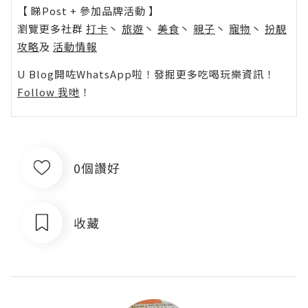
【 睇Post + 參加品牌活動 】
瀏覽更多社群
打卡
丶
旅遊
丶
美食
丶
親子
丶
寵物
丶
扮靚
攻略
及
活動情報
U Blog開咗WhatsApp啦！發掘更多吃喝玩樂資訊！
Follow 我哋
！
0個讚好
收藏