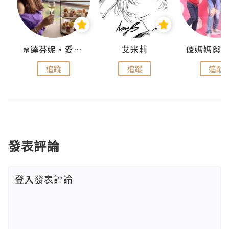
點滴
✾達芬妮•愛孩子•愛生活✾
艾米莉
追蹤
追蹤
追蹤
發表評論
登入
發表評論