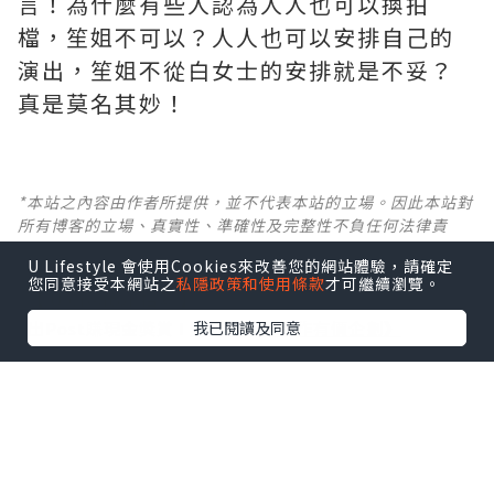
言！為什麼有些人認為人人也可以換拍
檔，笙姐不可以？人人也可以安排自己的
演出，笙姐不從白女士的安排就是不妥？
真是莫名其妙！ ​​​
*本站之內容由作者所提供，並不代表本站的立場。因此本站對
所有博客的立場、真實性、準確性及完整性不負任何法律責
任。
U Lifestyle 會使用Cookies來改善您的網站體驗，請確定
您同意接受本網站之
私隱政策和使用條款
才可繼續瀏覽。
【 U Creator 招募 】
我已閱讀及同意
出Post賺現金獎賞 l
登記《社群創作有價企劃》
【 睇Post + 參加品牌活動 】
瀏覽更多社群
打卡
丶
旅遊
丶
美食
丶
親子
丶
寵物
丶
扮靚
攻略
及
活動情報
U Blog開咗WhatsApp啦！發掘更多吃喝玩樂資訊！