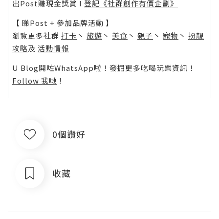
出Post賺現金獎賞 l
登記《社群創作有價企劃》
【 睇Post + 參加品牌活動 】
瀏覽更多社群
打卡
丶
旅遊
丶
美食
丶
親子
丶
寵物
丶
扮靚
攻略
及
活動情報
U Blog開咗WhatsApp啦！發掘更多吃喝玩樂資訊！
Follow 我哋
！
0個讚好
收藏