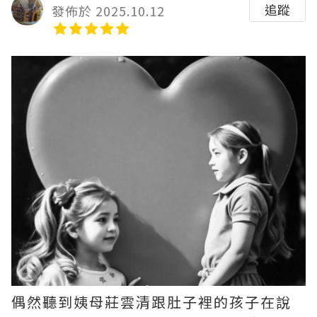
追蹤
發佈於 2025.10.12
偶然聽到姨母莊雲清跟肚子裡的孩子在說