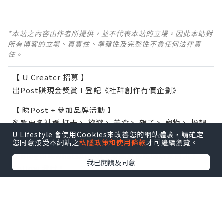
*本站之內容由作者所提供，並不代表本站的立場。因此本站對
所有博客的立場、真實性、準確性及完整性不負任何法律責
任。
【 U Creator 招募 】
出Post賺現金獎賞 l
登記《社群創作有價企劃》
【 睇Post + 參加品牌活動 】
瀏覽更多社群
打卡
丶
旅遊
丶
美食
丶
親子
丶
寵物
丶
扮靚
U Lifestyle 會使用Cookies來改善您的網站體驗，請確定
攻略
及
活動情報
您同意接受本網站之
私隱政策和使用條款
才可繼續瀏覽。
U Blog開咗WhatsApp啦！發掘更多吃喝玩樂資訊！
我已閱讀及同意
Follow 我哋
！