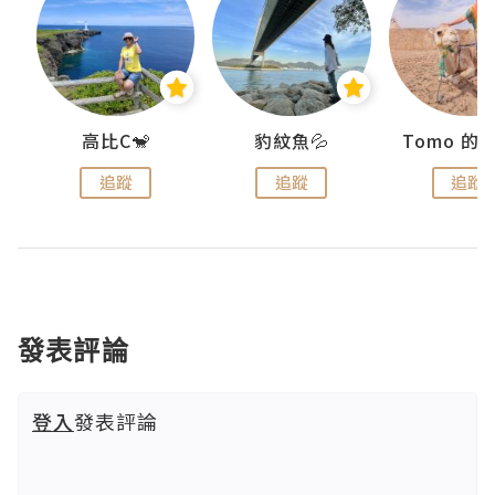
)
高比C🐒
豹紋魚💦
追蹤
追蹤
追蹤
發表評論
登入
發表評論