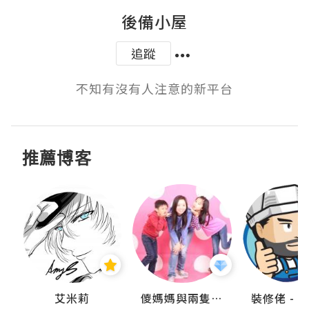
後備小屋
追蹤
不知有沒有人注意的新平台
推薦博客
點滴
艾米莉
儍媽媽與兩隻小魔怪之家