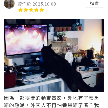
追蹤
發佈於 2025.10.09
因為一部得奬的動畫電影，外地有了養黑
貓的熱潮，外國人不再怕養黑貓了嗎？我