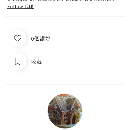
Follow 我哋
！
0個讚好
收藏