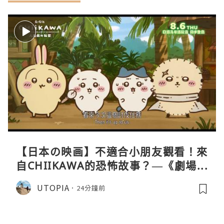
【日本の映画】不適合小朋友觀看！來
自CHIIKAWA的恐怖故事？—《劇場版
CHIIKAWA 人魚島的秘密》
UTOPIA
24分鐘前