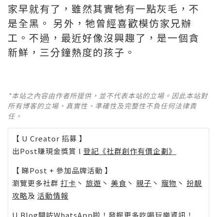
家早就有了，雖然其實牠有一點灰毛，不
是全黑。 ​​​另外，牠曾經喜歡模仿家兄辦
工。不過，最近好像沒興趣了，是一個貪
新鮮，三分鐘熱度的孩子。
*本站之內容由作者所提供，並不代表本站的立場。因此本站對
所有博客的立場、真實性、準確性及完整性不負任何法律責
任。
【 U Creator 招募 】
出Post賺現金獎賞 l
登記《社群創作有價企劃》
【 睇Post + 參加品牌活動 】
瀏覽更多社群
打卡
丶
旅遊
丶
美食
丶
親子
丶
寵物
丶
扮靚
攻略
及
活動情報
U Blog開咗WhatsApp啦！發掘更多吃喝玩樂資訊！