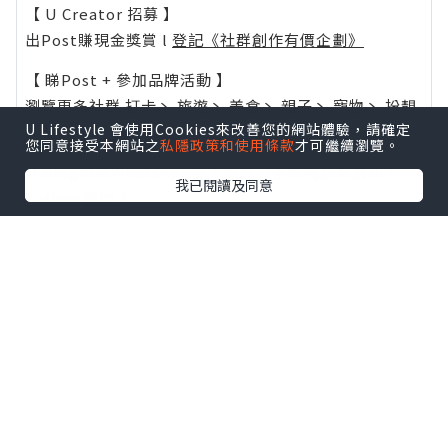
【 U Creator 招募 】
出Post賺現金獎賞 l
登記《社群創作有價企劃》
【 睇Post + 參加品牌活動 】
瀏覽更多社群
打卡
丶
旅遊
丶
美食
丶
親子
丶
寵物
丶
扮靚
U Lifestyle 會使用Cookies來改善您的網站體驗，請確定
攻略
及
活動情報
您同意接受本網站之
私隱政策和使用條款
才可繼續瀏覽。
U Blog開咗WhatsApp啦！發掘更多吃喝玩樂資訊！
我已閱讀及同意
Follow 我哋
！
0個讚好
收藏