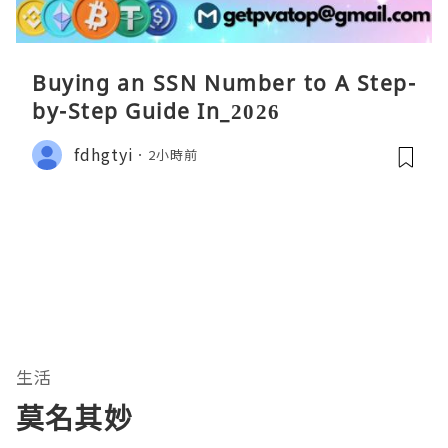
Buying an SSN Number to A Step-
by-Step Guide In_2026
fdhgtyi
2小時前
生活
莫名其妙