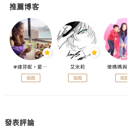
推薦博客
點滴
✾達芬妮•愛孩子•愛生活✾
艾米莉
追蹤
追蹤
追蹤
發表評論