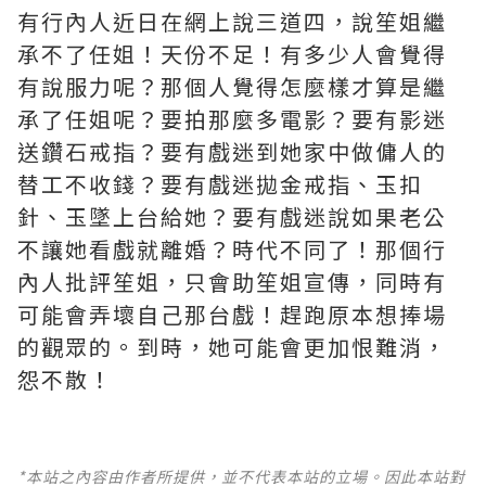
有行內人近日在網上說三道四，說笙姐繼
承不了任姐！天份不足！有多少人會覺得
有說服力呢？那個人覺得怎麼樣才算是繼
承了任姐呢？要拍那麼多電影？要有影迷
送鑽石戒指？要有戲迷到她家中做傭人的
替工不收錢？要有戲迷拋金戒指、玉扣
針、玉墜上台給她？要有戲迷說如果老公
不讓她看戲就離婚？時代不同了！那個行
內人批評笙姐，只會助笙姐宣傳，同時有
可能會弄壞自己那台戲！趕跑原本想捧場
的觀眾的。到時，她可能會更加恨難消，
怨不散！
*本站之內容由作者所提供，並不代表本站的立場。因此本站對