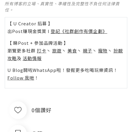
所有博客的立場、真實性、準確性及完整性不負任何法律責
任。
【 U Creator 招募 】
出Post賺現金獎賞 l
登記《社群創作有價企劃》
【 睇Post + 參加品牌活動 】
瀏覽更多社群
打卡
丶
旅遊
丶
美食
丶
親子
丶
寵物
丶
扮靚
攻略
及
活動情報
U Blog開咗WhatsApp啦！發掘更多吃喝玩樂資訊！
Follow 我哋
！
0個讚好