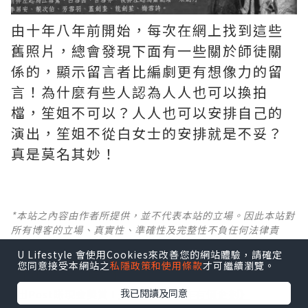
由十年八年前開始，每次在網上找到這些
舊照片，總會發現下面有一些關於師徒關
係的，顯示留言者比編劇更有想像力的留
言！為什麼有些人認為人人也可以換拍
檔，笙姐不可以？人人也可以安排自己的
演出，笙姐不從白女士的安排就是不妥？
真是莫名其妙！ ​​​
*本站之內容由作者所提供，並不代表本站的立場。因此本站對
所有博客的立場、真實性、準確性及完整性不負任何法律責
任。
U Lifestyle 會使用Cookies來改善您的網站體驗，請確定
您同意接受本網站之
私隱政策和使用條款
才可繼續瀏覽。
【 U Creator 招募 】
我已閱讀及同意
出Post賺現金獎賞 l
登記《社群創作有價企劃》