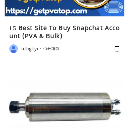
15 Best Site To Buy Snapchat Acco
unt (PVA & Bulk)
fdhgtyi
43分鐘前