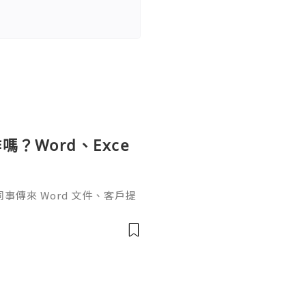
？Word、Exce
傳來 Word 文件、客戶提
rPoint，最後又要把資料整理成
式，處理起來比較零散。因此不