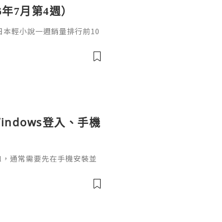
6年7月第4週）
日，日本輕小說一週銷量排行前10
cacia封面插畫：梅まろ卷
i出版社：角川發售日：2026
馴獸師慢生活16作者：棚架ユウ
：2026年08月銷售數：3,7
indows登入、手機
ignal，通常需要先在手機安裝並
掃描電腦畫面的二維碼，把桌面