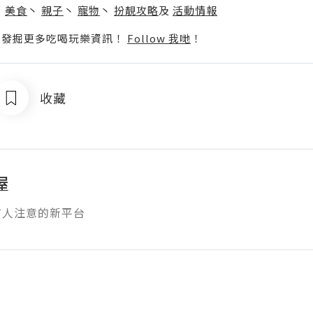
丶
美食
丶
親子
丶
寵物
丶
扮靚攻略
及
活動情報
p啦！發掘更多吃喝玩樂資訊！
Follow 我哋
！
收藏
屋
有人注意的新平台