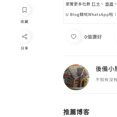
瀏覽更多社群
打卡
丶
旅遊
U Blog開咗WhatsAp
收藏
0個讚好
分享
後備小
不知有沒
推薦博客