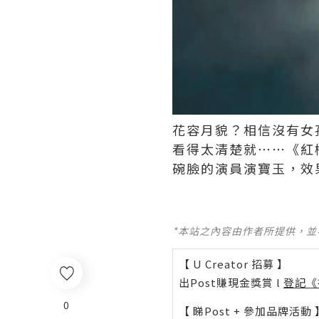
花容月貌？相信沒有女
看得太清楚就⋯⋯《紅
碗臉的演員演寶玉，效果不
*本站之內容由作者所提供，
【 U Creator 招募 】
出Post賺現金獎賞 l
登記《
0
【 睇Post + 參加品牌活動 