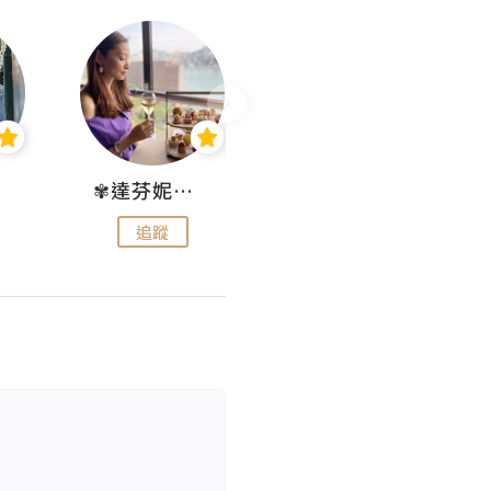
✾達芬妮•愛孩子•愛生活✾
wendysugar享受生活gogogo
追蹤
追蹤