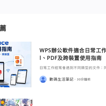
薦
WPS辦公軟件適合日常工作嗎
l、PDF及跨裝置使用指南
日常工作經常會遇到不同類型的文件：同事
供 Excel 表格、開會前要修改 Powe
PDF。 如果每種文件都要使用不同程
數碼生活筆記
30分鐘前
少人會接觸 WPS Offic