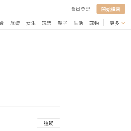
會員登記
開始撰寫
食
旅遊
女生
玩樂
親子
生活
寵物
行山
更多
打卡
追蹤