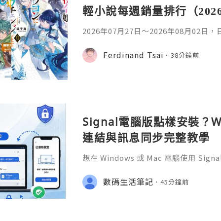
輕小說每週銷量排行（202
2026年07月27日〜2026年08月02
名如下。1. 魔法少女的魔女審判作者：A
首・文字插畫：すがわらおむ,maruch
Ferdinand Tsai
38分鐘前
年08月銷售數：10,281部2. 落後的
插畫：Nardack出版社：微雜誌社發售日
76部3. 反派千金轉職成超級兄控9作者
Signal電腦版點樣安裝？W
連結與訊息同步完整教學
想在 Windows 或 Mac 電腦使用 S
完成 Signal 帳號註冊，再透過手機
版設成已連結裝置。
數碼生活筆記
45分鐘前