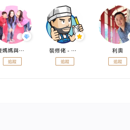
儍媽媽與兩隻小魔怪之家
裝修佬 - 香港一站式網上裝修平台
利奧
追蹤
追蹤
追蹤