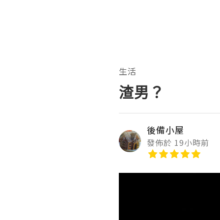
生活
渣男？
後備小屋
發佈於 19小時前