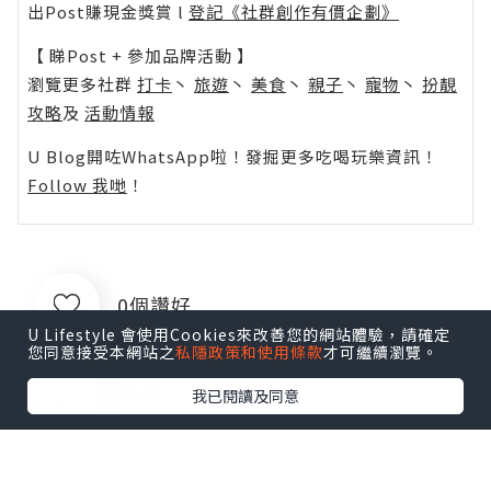
*本站之內容由作者所提供，並不代表本站的立場。因此本站對
所有博客的立場、真實性、準確性及完整性不負任何法律責
任。
【 U Creator 招募 】
出Post賺現金獎賞 l
登記《社群創作有價企劃》
【 睇Post + 參加品牌活動 】
瀏覽更多社群
打卡
丶
旅遊
丶
美食
丶
親子
丶
寵物
丶
扮靚
攻略
及
活動情報
U Lifestyle 會使用Cookies來改善您的網站體驗，請確定
您同意接受本網站之
私隱政策和使用條款
才可繼續瀏覽。
U Blog開咗WhatsApp啦！發掘更多吃喝玩樂資訊！
Follow 我哋
！
我已閱讀及同意