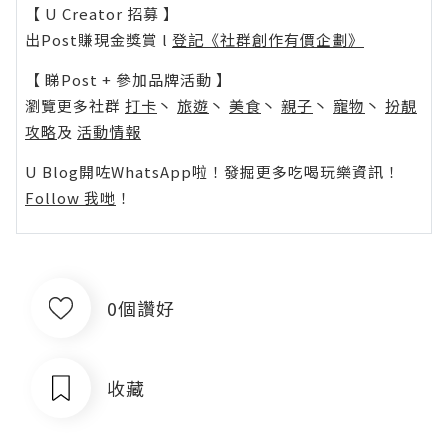
【 U Creator 招募 】
出Post賺現金獎賞 l
登記《社群創作有價企劃》
【 睇Post + 參加品牌活動 】
瀏覽更多社群
打卡
丶
旅遊
丶
美食
丶
親子
丶
寵物
丶
扮靚
攻略
及
活動情報
U Blog開咗WhatsApp啦！發掘更多吃喝玩樂資訊！
Follow 我哋
！
0個讚好
收藏