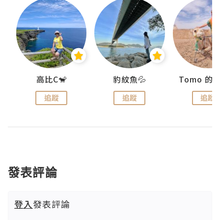
)
高比C🐒
豹紋魚💦
追蹤
追蹤
追蹤
發表評論
登入
發表評論