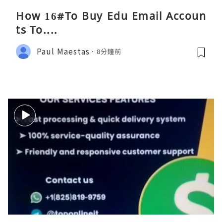
How 16#To Buy Edu Email Accoun
ts To....
Paul Maestas
8分鐘前