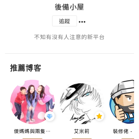
後備小屋
追蹤
不知有沒有人注意的新平台
推薦博客
點滴
儍媽媽與兩隻小魔怪之家
艾米莉