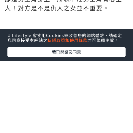
人！對方是不是仇人之女並不重要。
*本站之內容由作者所提供，並不代表本站的立場。因此本站對
U Lifestyle 會使用Cookies來改善您的網站體驗，請確定
您同意接受本網站之
私隱政策和使用條款
才可繼續瀏覽。
所有博客的立場、真實性、準確性及完整性不負任何法律責
任。
我已閱讀及同意
【 U Creator 招募 】
出Post賺現金獎賞 l
登記《社群創作有價企劃》
【 睇Post + 參加品牌活動 】
瀏覽更多社群
打卡
丶
旅遊
丶
美食
丶
親子
丶
寵物
丶
扮靚
攻略
及
活動情報
U Blog開咗WhatsApp啦！發掘更多吃喝玩樂資訊！
Follow 我哋
！