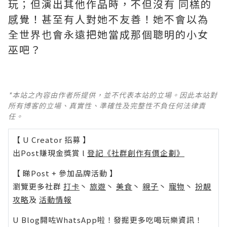
玩；但演出其他作品時，不但沒有 同榚的
感覺！甚至有人對她不友善！她不會以為
全世界也會永遠把她當成那個聰明的小女
巫吧？ ​​​
*本站之內容由作者所提供，並不代表本站的立場。因此本站對
所有博客的立場、真實性、準確性及完整性不負任何法律責
任。
【 U Creator 招募 】
出Post賺現金獎賞 l
登記《社群創作有價企劃》
【 睇Post + 參加品牌活動 】
瀏覽更多社群
打卡
丶
旅遊
丶
美食
丶
親子
丶
寵物
丶
扮靚
攻略
及
活動情報
U Blog開咗WhatsApp啦！發掘更多吃喝玩樂資訊！