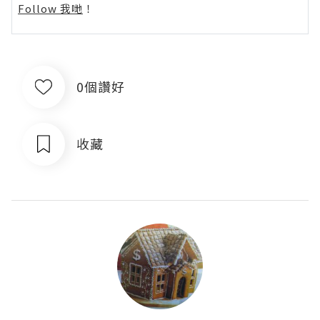
Follow 我哋
！
0個讚好
收藏