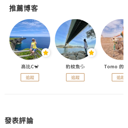
推薦博客
)
高比C🐒
豹紋魚💦
追蹤
追蹤
追蹤
發表評論