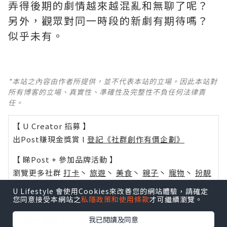
弄得後期的劇情越來越混亂和無聊了呢？ ​​​
另外，觀眾對同一時段的新劇有期待嗎？
似乎未有。
*本站之內容由作者所提供，並不代表本站的立場。因此本站對
所有博客的立場、真實性、準確性及完整性不負任何法律責
任。
【 U Creator 招募 】
出Post賺現金獎賞 l
登記《社群創作有價企劃》
【 睇Post + 參加品牌活動 】
瀏覽更多社群
打卡
丶
旅遊
丶
美食
丶
親子
丶
寵物
丶
扮靚
攻略
及
活動情報
U Lifestyle 會使用Cookies來改善您的網站體驗，請確定
您同意接受本網站之
私隱政策和使用條款
才可繼續瀏覽。
U Blog開咗WhatsApp啦！發掘更多吃喝玩樂資訊！
Follow 我哋
！
我已閱讀及同意