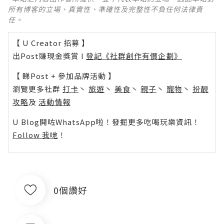
所有博客的立場、真實性、準確性及完整性不負任何法律責
任。
【 U Creator 招募 】
出Post賺現金獎賞 l
登記《社群創作有價企劃》
【 睇Post + 參加品牌活動 】
瀏覽更多社群
打卡
丶
旅遊
丶
美食
丶
親子
丶
寵物
丶
扮靚
攻略
及
活動情報
U Blog開咗WhatsApp啦！發掘更多吃喝玩樂資訊！
Follow 我哋
！
0個讚好