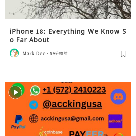
iPhone 18: Everything We Know S
o Far About
Mark Dee
59分鐘前