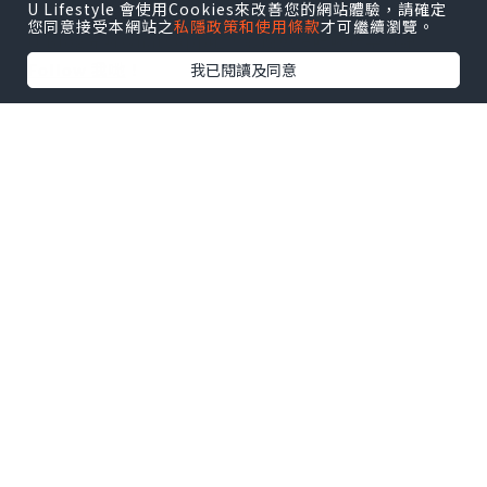
U Lifestyle 會使用Cookies來改善您的網站體驗，請確定
您同意接受本網站之
私隱政策和使用條款
才可繼續瀏覽。
U Blog開咗WhatsApp啦！發掘更多吃喝玩樂資訊！
Follow 我哋
！
我已閱讀及同意
0個讚好
收藏