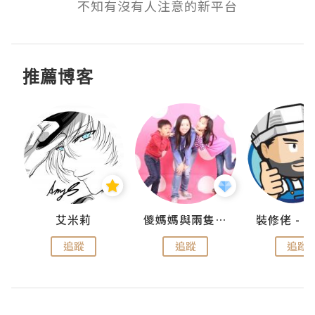
不知有沒有人注意的新平台
推薦博客
點滴
艾米莉
儍媽媽與兩隻小魔怪之家
追蹤
追蹤
追蹤