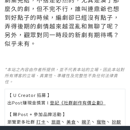
麼久的劇，但不完不行，誰叫連鼎爺也想
到好點子的時候，編劇卻已經沒有點子，
弄得後期的劇情越來越混亂和無聊了呢？ ​​​
另外，觀眾對同一時段的新劇有期待嗎？
似乎未有。
*本站之內容由作者所提供，並不代表本站的立場。因此本站對
所有博客的立場、真實性、準確性及完整性不負任何法律責
任。
【 U Creator 招募 】
出Post賺現金獎賞 l
登記《社群創作有價企劃》
【 睇Post + 參加品牌活動 】
瀏覽更多社群
打卡
丶
旅遊
丶
美食
丶
親子
丶
寵物
丶
扮靚
攻略
及
活動情報