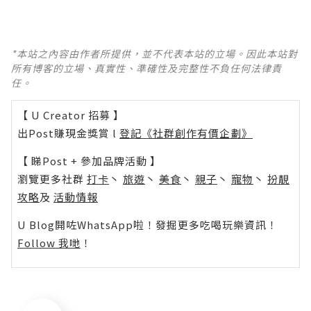
*本站之內容由作者所提供，並不代表本站的立場。因此本站對
所有博客的立場、真實性、準確性及完整性不負任何法律責
任。
【 U Creator 招募 】
出Post賺現金獎賞 l
登記《社群創作有價企劃》
【 睇Post + 參加品牌活動 】
瀏覽更多社群
打卡
丶
旅遊
丶
美食
丶
親子
丶
寵物
丶
扮靚
攻略
及
活動情報
U Blog開咗WhatsApp啦！發掘更多吃喝玩樂資訊！
Follow 我哋
！