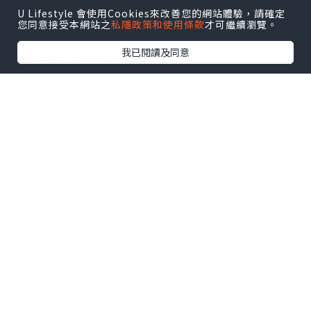
U Lifestyle 會使用Cookies來改善您的網站體驗，請確定
【 U Creator 招募 】
您同意接受本網站之
私隱政策和使用條款
才可繼續瀏覽。
出Post賺現金獎賞 l
登記《社群創作有價企劃》
我已閱讀及同意
【 睇Post + 參加品牌活動 】
瀏覽更多社群
打卡
丶
旅遊
丶
美食
丶
親子
丶
寵物
丶
扮靚
攻略
及
活動情報
U Blog開咗WhatsApp啦！發掘更多吃喝玩樂資訊！
Follow 我哋
！
0個讚好
收藏