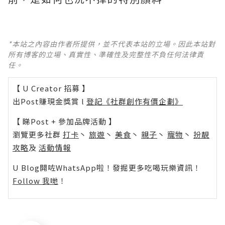
*本站之內容由作者所提供，並不代表本站的立場。因此本站對
所有博客的立場、真實性、準確性及完整性不負任何法律責
任。
【 U Creator 招募 】
出Post賺現金獎賞 l
登記《社群創作有價企劃》
【 睇Post + 參加品牌活動 】
瀏覽更多社群
打卡
丶
旅遊
丶
美食
丶
親子
丶
寵物
丶
扮靚
攻略
及
活動情報
U Blog開咗WhatsApp啦！發掘更多吃喝玩樂資訊！
Follow 我哋
！