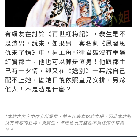
有網友在討論《再世紅梅記》，裴生是不
是渣男，說來，如果另一套名劇《鳯閣恩
仇未了情》中，男主角耶律君雄沒有重遇
紅鸞郡主，他也可以算是渣男！他跟郡主
已有一夕情，卻又在《送別》一幕說自己
配不上她，勸她日後依照皇兄安排，另嫁
他人！不是渣是什麼？ ​​​
*本站之內容由作者所提供，並不代表本站的立場。因此本站對
所有博客的立場、真實性、準確性及完整性不負任何法律責
任。