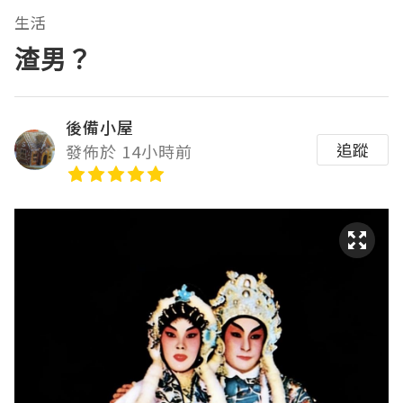
生活
渣男？
後備小屋
追蹤
發佈於 14小時前