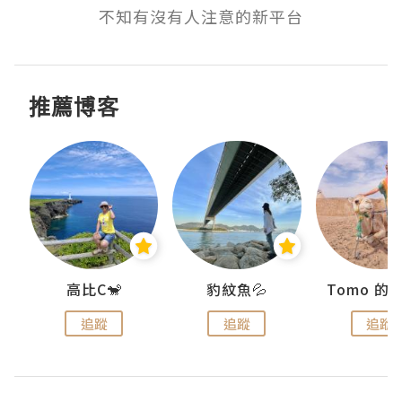
不知有沒有人注意的新平台
推薦博客
)
高比C🐒
豹紋魚💦
追蹤
追蹤
追蹤