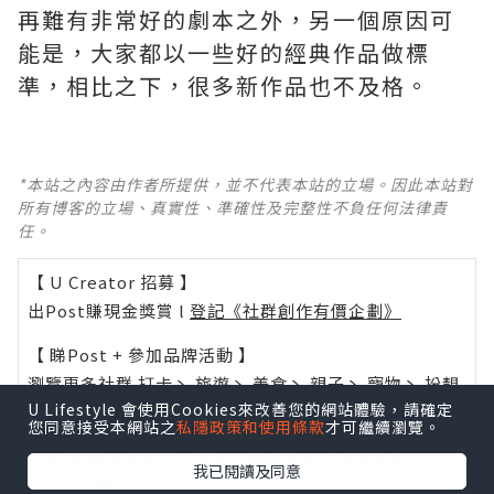
再難有非常好的劇本之外，另一個原因可
能是，大家都以一些好的經典作品做標
準，相比之下，很多新作品也不及格。 ​​​
*本站之內容由作者所提供，並不代表本站的立場。因此本站對
所有博客的立場、真實性、準確性及完整性不負任何法律責
任。
【 U Creator 招募 】
出Post賺現金獎賞 l
登記《社群創作有價企劃》
【 睇Post + 參加品牌活動 】
瀏覽更多社群
打卡
丶
旅遊
丶
美食
丶
親子
丶
寵物
丶
扮靚
U Lifestyle 會使用Cookies來改善您的網站體驗，請確定
攻略
及
活動情報
您同意接受本網站之
私隱政策和使用條款
才可繼續瀏覽。
U Blog開咗WhatsApp啦！發掘更多吃喝玩樂資訊！
我已閱讀及同意
Follow 我哋
！