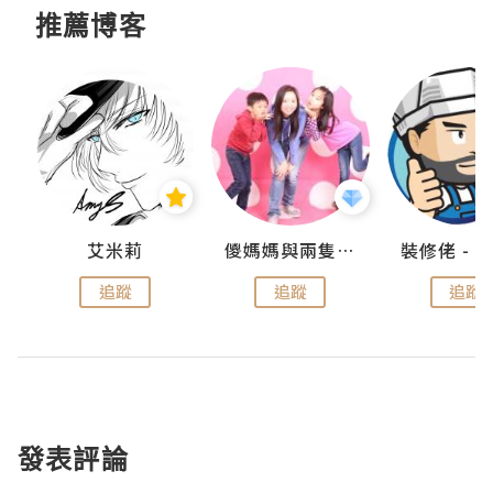
推薦博客
點滴
艾米莉
儍媽媽與兩隻小魔怪之家
追蹤
追蹤
追蹤
發表評論