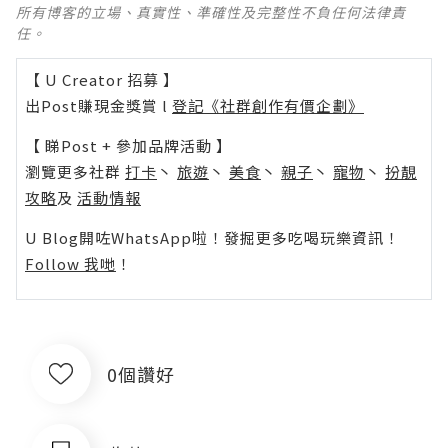
所有博客的立場、真實性、準確性及完整性不負任何法律責
任。
【 U Creator 招募 】
出Post賺現金獎賞 l
登記《社群創作有價企劃》
【 睇Post + 參加品牌活動 】
瀏覽更多社群
打卡
丶
旅遊
丶
美食
丶
親子
丶
寵物
丶
扮靚
攻略
及
活動情報
U Blog開咗WhatsApp啦！發掘更多吃喝玩樂資訊！
Follow 我哋
！
0個讚好