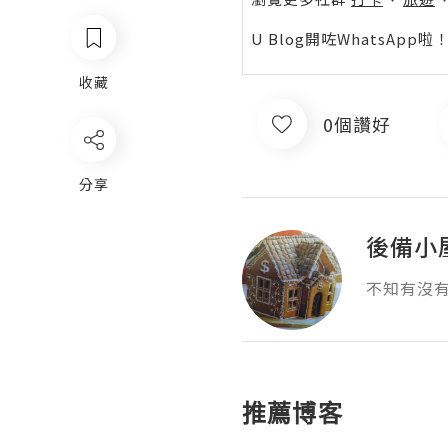
U Blog開咗WhatsAp
收藏
0個讚好
分享
後備小
不知有沒
推薦博客