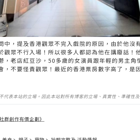
問中，提及香港觀眾不完入戲院的原因，由於他沒
於觀眾不行入場！所以很多人都認為他在講廢話！
鬱，老店紅豆沙，50多歲的女演員跟年輕的男主角
會，不要怪責觀眾！最近的香港票房數字高了，是
並不代表本站的立場。因此本站對所有博客的立場、真實性、準確性
社群創作有價企劃》
】
丶
美食
丶
親子
丶
寵物
丶
扮靚攻略
及
活動情報