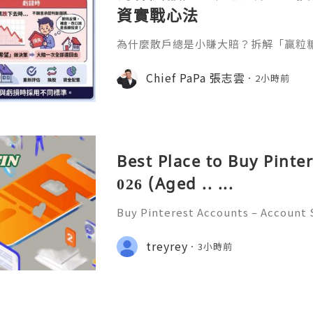
資實戰心法
為什麼散戶總是小賺大賠？拆解「贏粒
態、套牢變長線等投資心理陷阱，結合 Chi
建立更客觀的買賣換股、換位思考與投
Chief PaPa 張志雲
2小時前
Best Place to Buy Pinte
026 (Aged .. ...
Buy Pinterest Accounts – Account S
on & Responsible Platform Manage
💫🌐✨💎Fast & Reliable 24/7 Custo
treyrey
3小時前
💎WhatsApp :+1 (506) 541-7768 💫