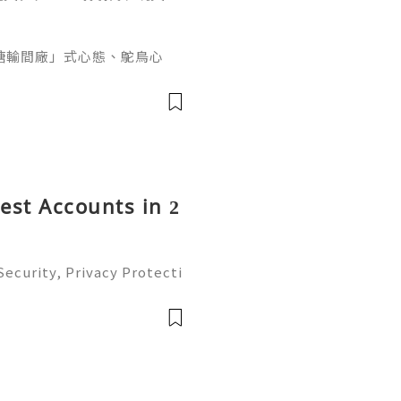
糖輸間廠」式心態、鴕鳥心
ef PaPa 投資思維，幫你
資管理框架。
rest Accounts in 2
ecurity, Privacy Protecti
ment Guide (2026) 💫💎💲
mer Support 💫💎💲💫🌐✨
💲💫🌐✨💎Tele