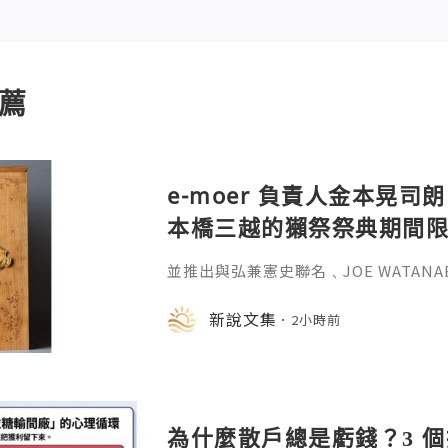
薦
e-moer 負責人金本晃司朗
本橋三越的獺祭祭典期間
金属的東京銀器工匠一同
並推出與弘兼憲史聯名﹑JOE WATAN
系列﹑東京銀器製銀杯﹑與山田翔太製
化。e-moer 旗下飾品及銀器品牌「JOEKR
新說文集
2小時前
日至 26 日（週三至週二）期間，在
期間限定店——「藝術與獺祭、獺祭與
參展，展現日本手工藝之美。日本傳統
計呈
為什麼散戶總是虧錢？3 