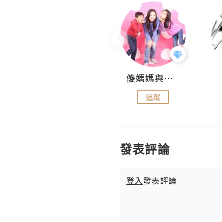
Hahakelly的生活點滴
儍媽媽與兩隻小魔怪之家
追蹤
追蹤
發表評論
登入
發表評論