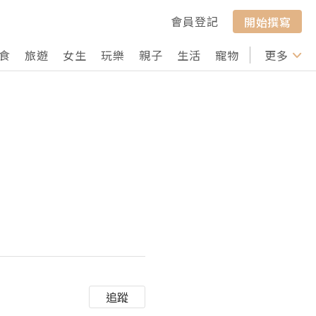
會員登記
開始撰寫
食
旅遊
女生
玩樂
親子
生活
寵物
行山
更多
打卡
追蹤