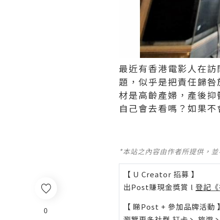
最近有香港電影人在訪
題，似乎是把責任歸咎
材是高齡產婦，產後抑
自己會去看嗎？如果不
*本站之內容由作者所提供，
【 U Creator 招募 】
出Post賺現金獎賞 l
登記《
【 睇Post + 參加品牌活動 
0
瀏覽更多社群
打卡
丶
旅遊