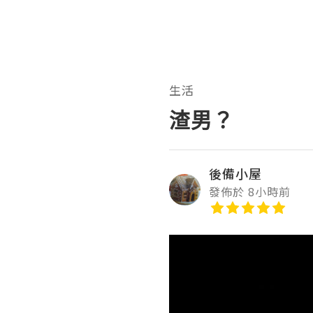
生活
渣男？
後備小屋
發佈於 8小時前