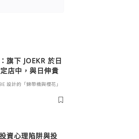
：旗下 JOEKR 於日
限定店中，與日伸貴
參展
ABE 設計的「錦帶橋與櫻花」
作的酒器，推廣日本清酒文
」，於 2026 年 5 月 13
日本橋三越本店舉行的「獺祭」
藝術」中，聯同東京銀器職人
同意與日本酒文化，日現代設
個投資心理陷阱與投