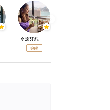
✾達芬妮•愛孩子•愛生活✾
wendysugar享受生活gogogo
追蹤
追蹤