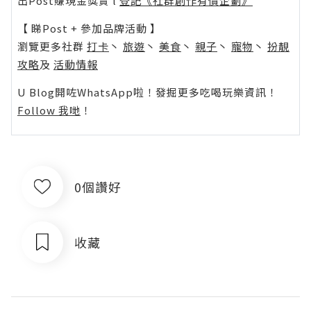
出Post賺現金獎賞 l
登記《社群創作有價企劃》
【 睇Post + 參加品牌活動 】
瀏覽更多社群
打卡
丶
旅遊
丶
美食
丶
親子
丶
寵物
丶
扮靚
攻略
及
活動情報
U Blog開咗WhatsApp啦！發掘更多吃喝玩樂資訊！
Follow 我哋
！
0個讚好
收藏