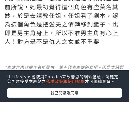
前所說，她最初覺得這個角色有些莫名其
妙，於是去請教任姐，任姐看了劇本，認
為這個角色是把愛夫之情轉移到繼子，也
即是男主角身上，所以不准男主角有心上
人！對方是不是仇人之女並不重要。
*本站之內容由作者所提供，並不代表本站的立場。因此本站對
所有博客的立場、真實性、準確性及完整性不負任何法律責
U Lifestyle 會使用Cookies來改善您的網站體驗，請確定
任。
您同意接受本網站之
私隱政策和使用條款
才可繼續瀏覽。
【 U Creator 招募 】
我已閱讀及同意
出Post賺現金獎賞 l
登記《社群創作有價企劃》
【 睇Post + 參加品牌活動 】
瀏覽更多社群
打卡
丶
旅遊
丶
美食
丶
親子
丶
寵物
丶
扮靚
攻略
及
活動情報