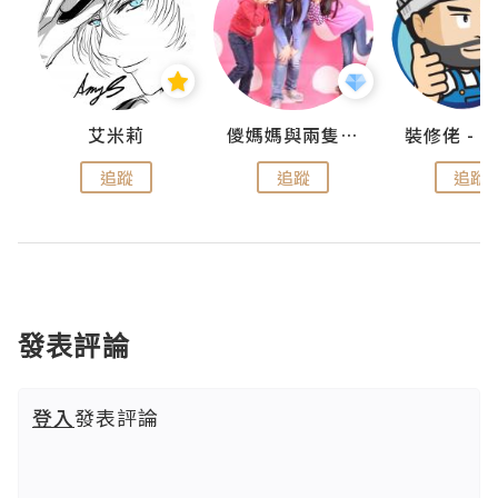
點滴
艾米莉
儍媽媽與兩隻小魔怪之家
追蹤
追蹤
追蹤
發表評論
登入
發表評論