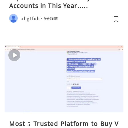
Accounts in This Year.....
xbgtfuh
9分鐘前
Most 5 Trusted Platform to Buy V