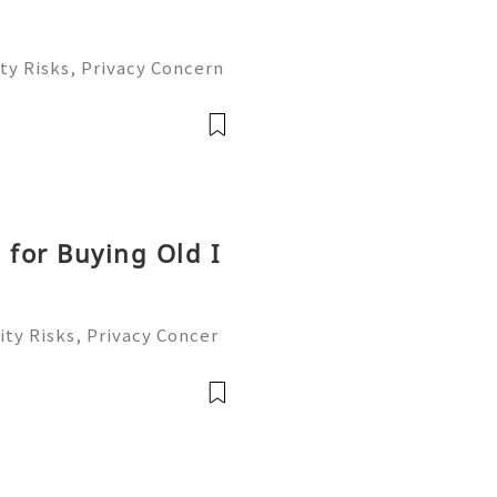
ty Risks, Privacy Concern
le Account Management Gu
eady to help you 24/7! 😊
le
 for Buying Old I
ty Risks, Privacy Concer
ble Account Management G
ready to help you 24/7!
able