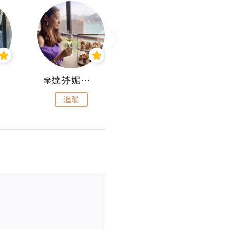
✾達芬妮•愛孩子•愛生活✾
wendysugar享受生活gogogo
追蹤
追蹤