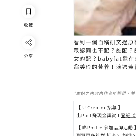
收藏
看到一個自稱研究過原
眾認同也不配？誰配？
分享
女的配？babyfat
翁美玲的黃蓉！演過黃
*本站之內容由作者所提供，
【 U Creator 招募 】
出Post賺現金獎賞 l
登記《
【 睇Post + 參加品牌活動 
瀏覽更多社群
打卡
丶
旅遊