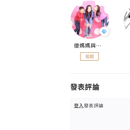
Hahakelly的生活點滴
儍媽媽與兩隻小魔怪之家
追蹤
追蹤
發表評論
登入
發表評論