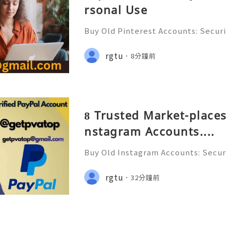
rsonal Use
Buy Old Pinterest Accounts: Securi
s, Safe Alternatives & Responsib
ide 2026 🚪🚀💬📞📩 We’re always r
rgtu
8分鐘前
💯🔥 💼⏰📩🌟🌐✨ We are availab
8 Trusted Market-places
nstagram Accounts....
Buy Old Instagram Accounts: Securi
ns, Safe Alternatives & Responsi
uide 2026 🚪🚀💬📞📩 We’re always 
rgtu
32分鐘前
😊💯🔥 💼⏰📩🌟🌐✨ We are avail