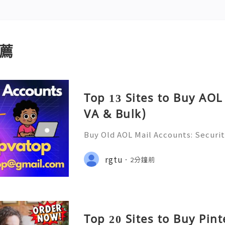
薦
Top 13 Sites to Buy AOL
VA & Bulk)
Buy Old AOL Mail Accounts: Securit
s, Safe Alternatives & Responsib
2026 🚪🚀💬📞📩 We’re always ready
rgtu
2分鐘前
💼⏰📩🌟🌐✨ We are available on
Top 20 Sites to Buy Pin