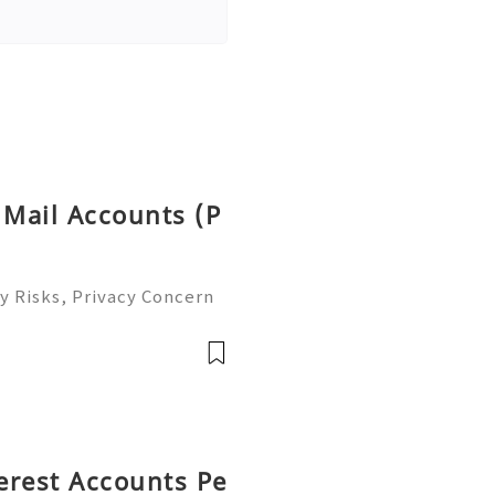
 Mail Accounts (P
y Risks, Privacy Concern
le Email Management Guide
 to help you 24/7! 😊💯🔥
terest Accounts Pe