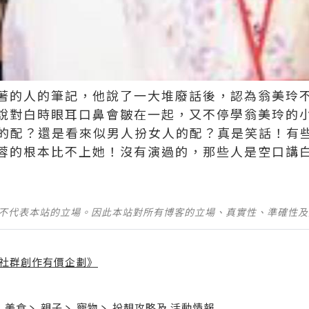
著的人的筆記，他說了一大堆廢話後，認為翁美玲
說對白時眼耳口鼻會皺在一起，又不停學翁美玲的
還在的配？還是看來似男人扮女人的配？真是笑話！
蓉的根本比不上她！沒有演過的，那些人是空口講
並不代表本站的立場。因此本站對所有博客的立場、真實性、準確性
社群創作有價企劃》
】
丶
美食
丶
親子
丶
寵物
丶
扮靚攻略
及
活動情報