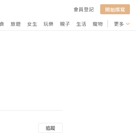
會員登記
開始撰寫
食
旅遊
女生
玩樂
親子
生活
寵物
行山
更多
打卡
追蹤