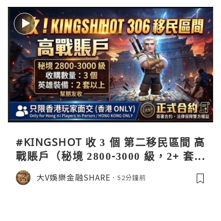
#KINGSHOT 收 3 個 第二移民區間 高
戰賬戶（秘境 2800-3000 級，2+ 套英
雄裝備），只限香港玩家面交，簽署正
大V娛樂金融SHARE
52分鐘前
式合約保障雙方權益！ 九月移民開之
前交收