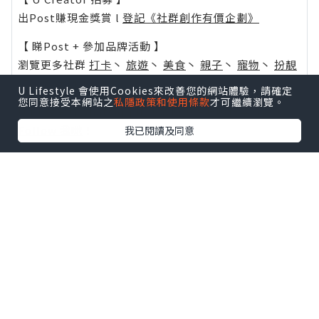
出Post賺現金獎賞 l
登記《社群創作有價企劃》
【 睇Post + 參加品牌活動 】
瀏覽更多社群
打卡
丶
旅遊
丶
美食
丶
親子
丶
寵物
丶
扮靚
攻略
及
活動情報
U Lifestyle 會使用Cookies來改善您的網站體驗，請確定
您同意接受本網站之
私隱政策和使用條款
才可繼續瀏覽。
U Blog開咗WhatsApp啦！發掘更多吃喝玩樂資訊！
Follow 我哋
！
我已閱讀及同意
0個讚好
收藏