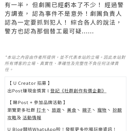
有一半， 但劇團已經虧本了不少！ 經過警
方調查， 認為事件不是意外！劇團負責人
認為一定要抓到犯人！ 綜合各人的說法，
警方也認為那個替工最可疑......
*本站之內容由作者所提供，並不代表本站的立場。因此本站對
所有博客的立場、真實性、準確性及完整性不負任何法律責
任。
【 U Creator 招募 】
出Post賺現金獎賞 l
登記《社群創作有價企劃》
【 睇Post + 參加品牌活動 】
瀏覽更多社群
打卡
丶
旅遊
丶
美食
丶
親子
丶
寵物
丶
扮靚
攻略
及
活動情報
U Blog開咗WhatsApp啦！發掘更多吃喝玩樂資訊！