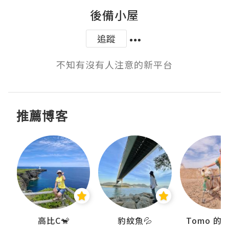
後備小屋
追蹤
不知有沒有人注意的新平台
推薦博客
)
高比C🐒
豹紋魚💦