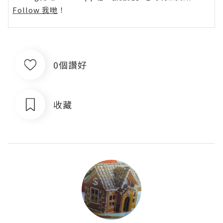
Follow 我哋
！
0個讚好
收藏