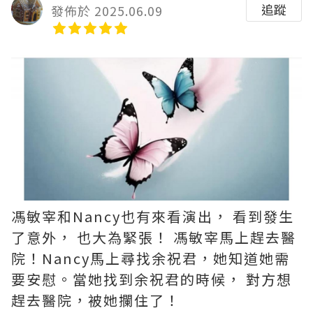
追蹤
發佈於 2025.06.09
馮敏宰和Nancy也有來看演出， 看到發生
了意外， 也大為緊張！ 馮敏宰馬上趕去醫
院！Nancy馬上尋找余祝君，她知道她需
要安慰。當她找到余祝君的時候， 對方想
趕去醫院，被她攔住了！