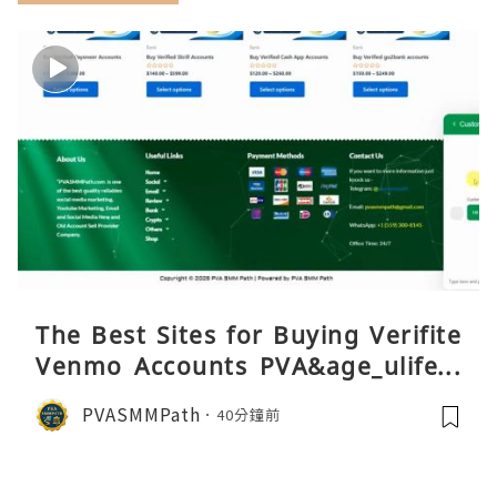
The Best Sites for Buying Verifite
Venmo Accounts PVA&age_ulifest
yle
PVASMMPath
40分鐘前