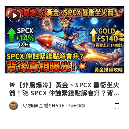
🚨【非農爆冷】黃金、SPCX 暴衝坐火
箭！🚀 SPCX 仲蝕緊錢點解會升？背後
真相曝光！💥黃金撈貨攻略
大V娛樂金融SHARE
50分鐘前