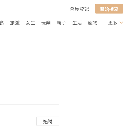
會員登記
開始撰寫
食
旅遊
女生
玩樂
親子
生活
寵物
行山
更多
打卡
追蹤