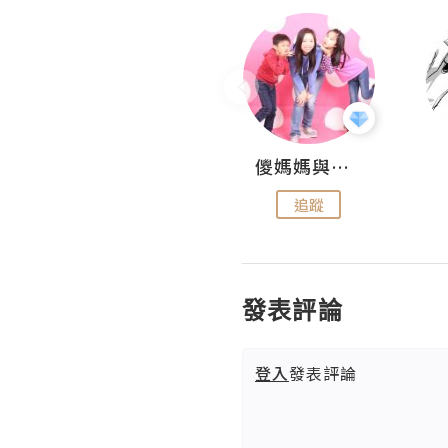
Hahakelly的生活點滴
儍媽媽與兩隻小魔怪之家
追蹤
追蹤
發表評論
登入
發表評論