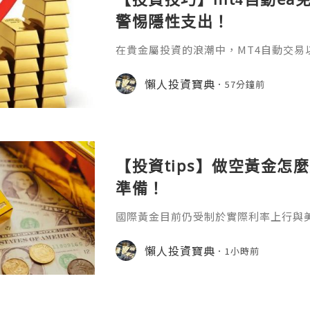
警惕隱性支出！
在貴金屬投資的浪潮中，MT4自動交易
化規則的特性，成為無數投資者追求高
啟用這把"智能鑰匙"之前，一個最基礎
懶人投資寶典
57分鐘前
——mt4自動ea免費嗎？答案並非一句簡
它關乎軟體獲取、運行環境以及背後隱
用：核心免費但需警惕隱性支出MT4作
及多數EA程式的下載均是免
【投資tips】做空黃金怎
準備！
國際黃金目前仍受制於實際利率上行與
突導致的能源價格高企，進一步強化了
價，因此除非出現衝突明顯緩和或通脹
懶人投資寶典
1小時前
價在中軌下方運行的格局恐怕難以在短
最近很多投資者會轉向做空的原因，那
擇正規平臺做空找到一家正規優質的平
論是做多還是做空，我們都得通過各方