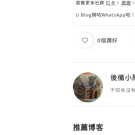
瀏覽更多社群
打卡
丶
旅遊
U Blog開咗WhatsAp
0個讚好
後備小
不知有沒
推薦博客