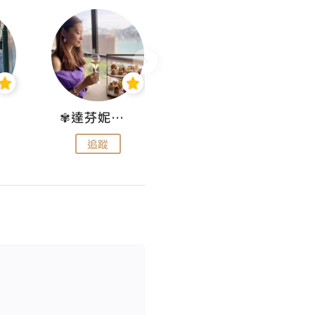
✾達芬妮•愛孩子•愛生活✾
wendysugar享受生活gogogo
追蹤
追蹤