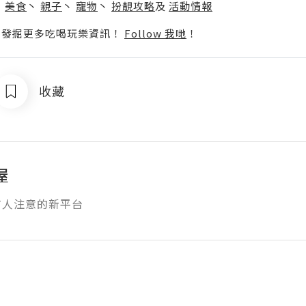
丶
美食
丶
親子
丶
寵物
丶
扮靚攻略
及
活動情報
p啦！發掘更多吃喝玩樂資訊！
Follow 我哋
！
收藏
屋
有人注意的新平台