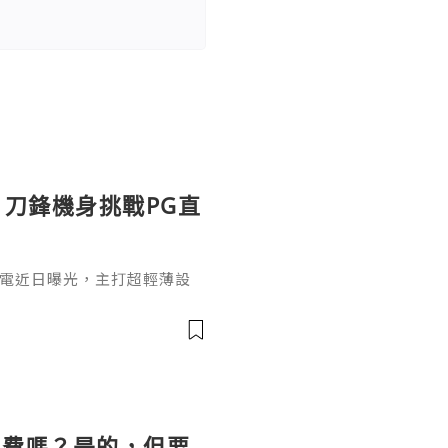
曝光：刀鋒機身挑戰PG直
lade筆電近日曝光，主打超輕薄設
機種之一。對於喜歡《直擊龍捲
品也適合搭配PG電子試玩平
kBook Aeroblade採
風格，配備窄邊框螢幕、頂部視
顯示，新機採用類
免費嗎？是的，但要