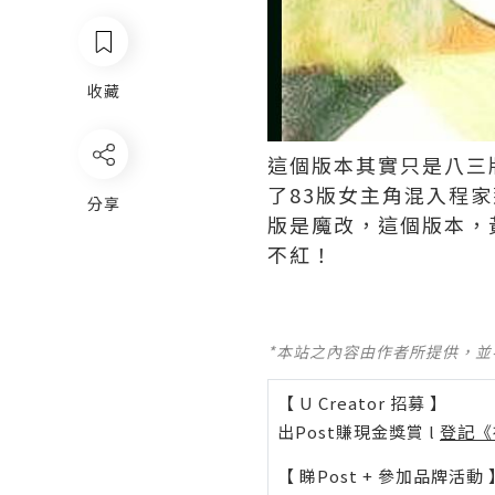
收藏
這個版本其實只是八三
了83版女主角混入程
分享
版是魔改，這個版本，
不紅！
*本站之內容由作者所提供，
【 U Creator 招募 】
出Post賺現金獎賞 l
登記《
【 睇Post + 參加品牌活動 