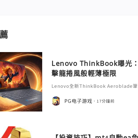
薦
Lenovo ThinkBook
擊龍捲風般輕薄極限
Lenovo全新ThinkBook Aerob
計，有望成為ThinkBook系列最薄
風》的PG遊戲玩家來說，這款可攜式新
PG电子游戏
17分鐘前
台，隨時開啟娛樂與辦公體驗。據了解，Thin
用全新命名，延續ThinkBook商務
訊鏡頭模組以及簡潔機身設計。曝光圖
【投資技巧】mt4自動ea