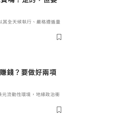
以其全天候執行、嚴格遵循量
效盈利的利器。然而，在決定
的問題橫亙在每位交易者面前
單的"是"或"否"所能概括，
藏的風險成本。EA獲取與使
為全球主流交易軟體，其本身
麼賺錢？要做好兩項
美元流動性環境，地緣政治衝
市場對更高更久利率路徑的定
數據顯著回落的現象，否則金
期內迅速改變，這也是為什麼
到底做空黃金怎麼賺錢呢？選
臺是交易黃金的前提，所以無
面因素