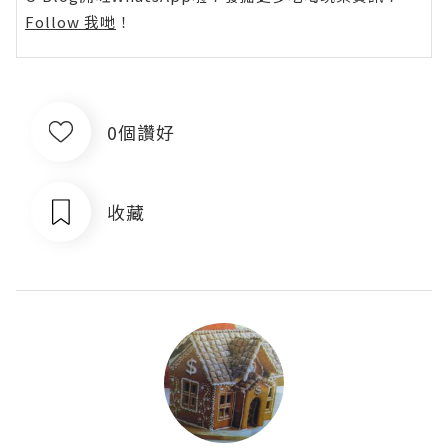
Follow 我哋
！
0個讚好
收藏