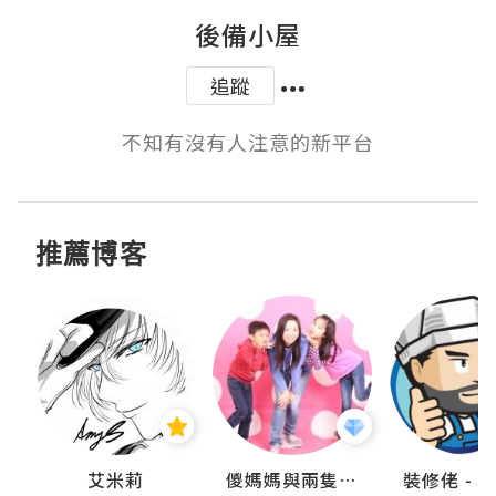
後備小屋
追蹤
不知有沒有人注意的新平台
推薦博客
點滴
艾米莉
儍媽媽與兩隻小魔怪之家