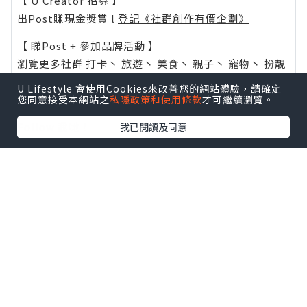
【 U Creator 招募 】
出Post賺現金獎賞 l
登記《社群創作有價企劃》
【 睇Post + 參加品牌活動 】
瀏覽更多社群
打卡
丶
旅遊
丶
美食
丶
親子
丶
寵物
丶
扮靚
攻略
及
活動情報
U Lifestyle 會使用Cookies來改善您的網站體驗，請確定
您同意接受本網站之
私隱政策和使用條款
才可繼續瀏覽。
U Blog開咗WhatsApp啦！發掘更多吃喝玩樂資訊！
Follow 我哋
！
我已閱讀及同意
0個讚好
收藏