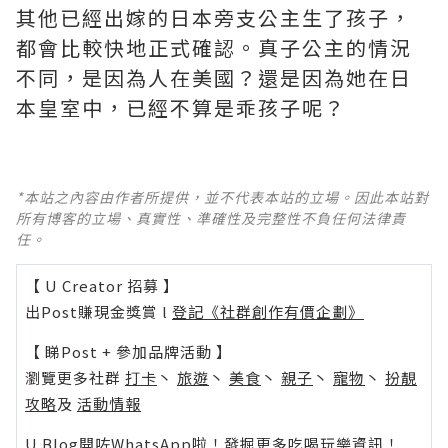
其他已經出嫁的日本旁支公主生了孩子，
都會比較快地正式確認。真子公主的情況
不同，是因為人在美國？還是因為她在日
本皇室中，已經不算是乖孩子呢？
*本站之內容由作者所提供，並不代表本站的立場。因此本站對
所有博客的立場、真實性、準確性及完整性不負任何法律責
任。
【 U Creator 招募 】
出Post賺現金獎賞 l
登記《社群創作有價企劃》
【 睇Post + 參加品牌活動 】
瀏覽更多社群
打卡
丶
旅遊
丶
美食
丶
親子
丶
寵物
丶
扮靚
攻略
及
活動情報
U Blog開咗WhatsApp啦！發掘更多吃喝玩樂資訊！