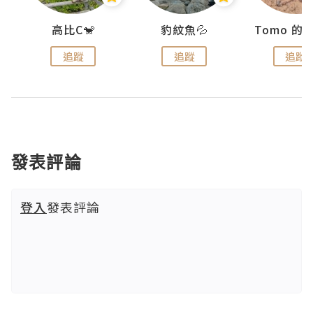
)
高比C🐒
豹紋魚💦
追蹤
追蹤
追蹤
發表評論
登入
發表評論