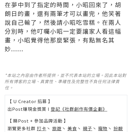
在夢中到了指定的時間，小昭回來了，胡
朗日的畫，還有兩筆才可以畫完，他笑著
說自己輸了，然後請小昭吃雪糕。在兩人
分別時，他叮囑小昭一定要讓家人看這幅
畫，小昭覺得他那麼緊張，有點無名其
妙......
*本站之內容由作者所提供，並不代表本站的立場。因此本站對
所有博客的立場、真實性、準確性及完整性不負任何法律責
任。
【 U Creator 招募 】
出Post賺現金獎賞 l
登記《社群創作有價企劃》
【 睇Post + 參加品牌活動 】
瀏覽更多社群
打卡
丶
旅遊
丶
美食
丶
親子
丶
寵物
丶
扮靚