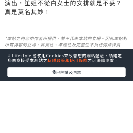
演出，笙姐不從白女士的安排就是不妥？
真是莫名其妙！ ​​​
*本站之內容由作者所提供，並不代表本站的立場。因此本站對
所有博客的立場、真實性、準確性及完整性不負任何法律責
任。
U Lifestyle 會使用Cookies來改善您的網站體驗，請確定
您同意接受本網站之
私隱政策和使用條款
才可繼續瀏覽。
【 U Creator 招募 】
我已閱讀及同意
出Post賺現金獎賞 l
登記《社群創作有價企劃》
【 睇Post + 參加品牌活動 】
瀏覽更多社群
打卡
丶
旅遊
丶
美食
丶
親子
丶
寵物
丶
扮靚
攻略
及
活動情報
U Blog開咗WhatsApp啦！發掘更多吃喝玩樂資訊！
Follow 我哋
！