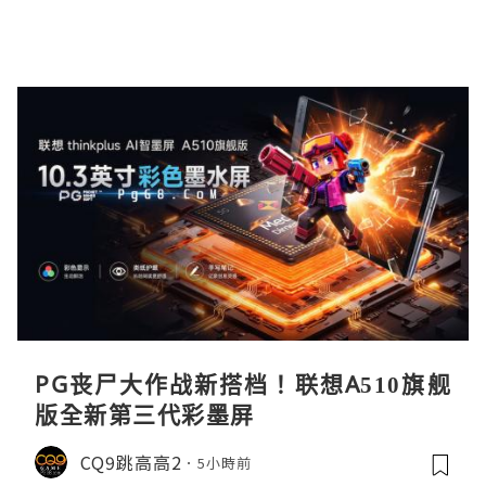
PG丧尸大作战新搭档！联想A510旗舰
版全新第三代彩墨屏
CQ9跳高高2
5小時前