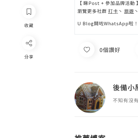
【 睇Post + 參加品牌活動 
瀏覽更多社群
打卡
丶
旅遊
U Blog開咗WhatsAp
收藏
0個讚好
分享
後備小
不知有沒