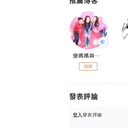
推薦博客
Hahakelly的生活點滴
儍媽媽與兩隻小魔怪之家
追蹤
追蹤
發表評論
登入
發表評論