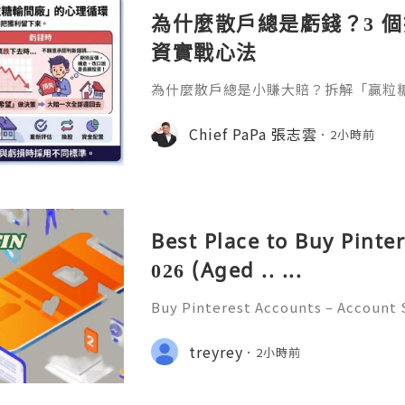
為什麼散戶總是虧錢？3 
資實戰心法
為什麼散戶總是小賺大賠？拆解「贏粒
態、套牢變長線等投資心理陷阱，結合 Chi
建立更客觀的買賣換股、換位思考與投
Chief PaPa 張志雲
2小時前
Best Place to Buy Pinte
026 (Aged .. ...
Buy Pinterest Accounts – Account S
on & Responsible Platform Manage
💫🌐✨💎Fast & Reliable 24/7 Custo
treyrey
2小時前
💎WhatsApp :+1 (506) 541-7768 💫