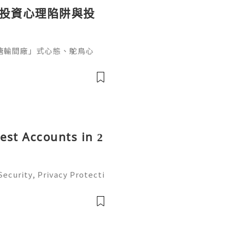
個投資心理陷阱與投
糖輸間廠」式心態、鴕鳥心
ef PaPa 投資思維，幫你
資管理框架。
rest Accounts in 2
ecurity, Privacy Protecti
ment Guide (2026) 💫💎💲
mer Support 💫💎💲💫🌐✨
💲💫🌐✨💎Tele