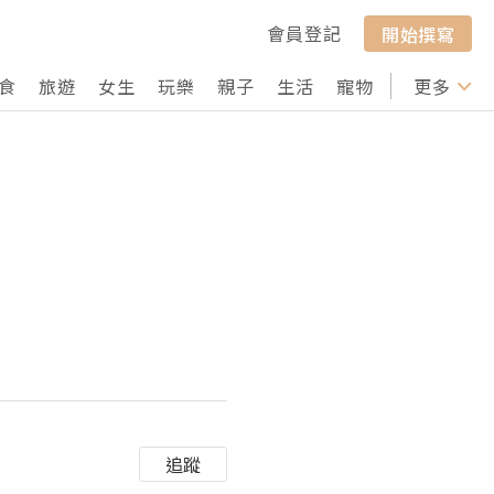
會員登記
開始撰寫
食
旅遊
女生
玩樂
親子
生活
寵物
行山
更多
打卡
追蹤