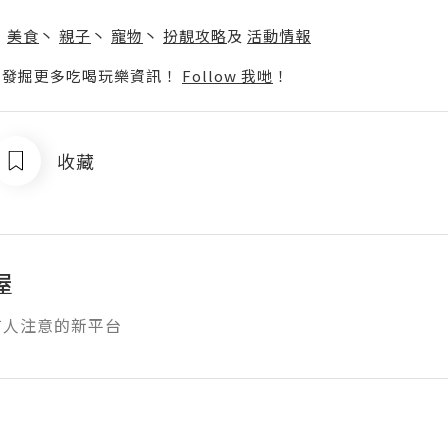
】
丶
美食
丶
親子
丶
寵物
丶
扮靚攻略
及
活動情報
p啦！發掘更多吃喝玩樂資訊！
Follow 我哋
！
收藏
屋
有人注意的新平台