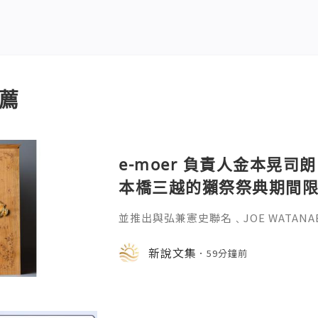
薦
e-moer 負責人金本晃司朗
本橋三越的獺祭祭典期間
金属的東京銀器工匠一同
並推出與弘兼憲史聯名﹑JOE WATAN
系列﹑東京銀器製銀杯﹑與山田翔太製
化。e-moer 旗下飾品及銀器品牌「JOEKR
新說文集
59分鐘前
日至 26 日（週三至週二）期間，在
期間限定店——「藝術與獺祭、獺祭與
參展，展現日本手工藝之美。日本傳統
計呈