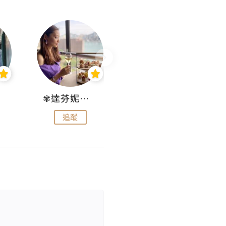
✾達芬妮•愛孩子•愛生活✾
wendysugar享受生活gogogo
追蹤
追蹤