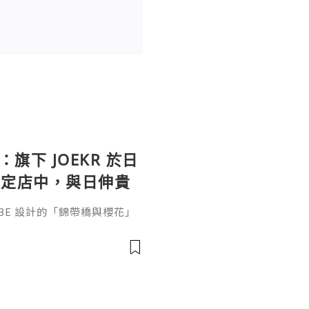
：旗下 JOEKR 於日
限定店中，與日伸貴
參展
ABE 設計的「錦帶橋與櫻花」
作的酒器，推廣日本清酒文
」，於 2026 年 5 月 13
日本橋三越本店舉行的「獺祭」
藝術」中，聯同東京銀器職人
同意與日本酒文化，日現代設