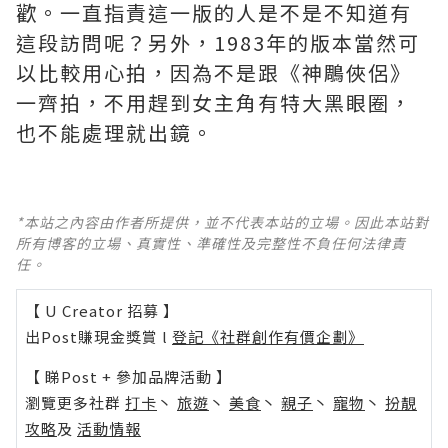
歡。一直指責這一版的人是不是不知道有
這段訪問呢？另外，1983年的版本當然可
以比較用心拍，因為不是跟《神鵰俠侶》
一齊拍，不用趕到女主角有特大黑眼圈，
也不能處理就出鏡。
*本站之內容由作者所提供，並不代表本站的立場。因此本站對
所有博客的立場、真實性、準確性及完整性不負任何法律責
任。
【 U Creator 招募 】
出Post賺現金獎賞 l
登記《社群創作有價企劃》
【 睇Post + 參加品牌活動 】
瀏覽更多社群
打卡
丶
旅遊
丶
美食
丶
親子
丶
寵物
丶
扮靚
攻略
及
活動情報