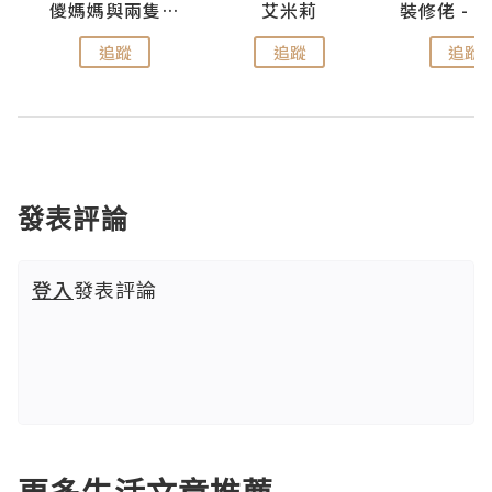
點滴
儍媽媽與兩隻小魔怪之家
艾米莉
追蹤
追蹤
追蹤
發表評論
登入
發表評論