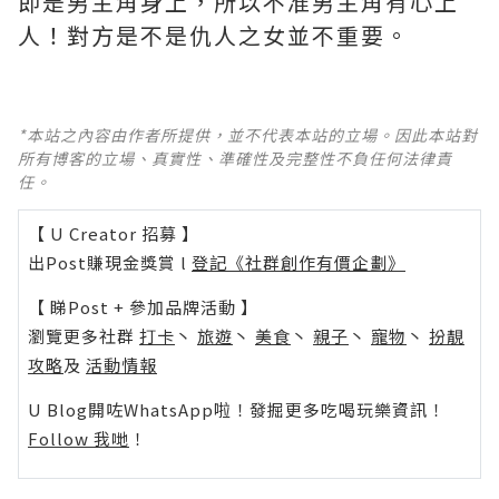
即是男主角身上，所以不准男主角有心上
人！對方是不是仇人之女並不重要。
*本站之內容由作者所提供，並不代表本站的立場。因此本站對
所有博客的立場、真實性、準確性及完整性不負任何法律責
任。
【 U Creator 招募 】
出Post賺現金獎賞 l
登記《社群創作有價企劃》
【 睇Post + 參加品牌活動 】
瀏覽更多社群
打卡
丶
旅遊
丶
美食
丶
親子
丶
寵物
丶
扮靚
攻略
及
活動情報
U Blog開咗WhatsApp啦！發掘更多吃喝玩樂資訊！
Follow 我哋
！