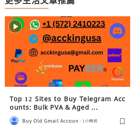
更多生活文章推薦
Top 12 Sites to Buy Telegram Acc
ounts: Bulk PVA & Aged ...
Buy Old Gmail Accoun
1小時前