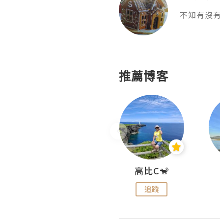
不知有沒
推薦博客
Nei Ho! 你好:)
高比C🐒
追蹤
追蹤