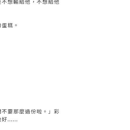
是不想輸給他，不想給他
的蛋糕。
們不要那麼過份啦。」彩
....