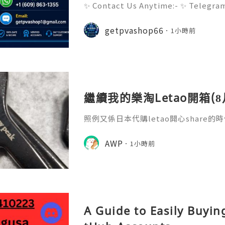
✨ Contact Us Anytime:- ✨ Telegr
pp: +1 (609) 863-1355 ✨ Email: ge
st Websites to Buy Verified Revol
getpvashop66
1小時前
Use In the digital era, havin
繼續我的樂淘Letao開箱(8
照例又係日本代購letao開心share的時
$0免手續費、簽到滿7/14/21/28日再有l
購都即時有97折，直接就減，絕冇套路！再加
AWP
1小時前
m auction或者fleamart更加再半
f!! 令我地呢班letao忠粉每個月都
單。letao隨時
A Guide to Easily Buyi