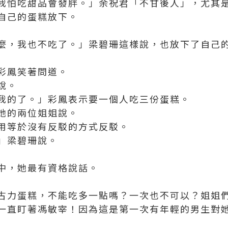
我怕吃甜品會發胖。」余祝君「不甘後人」，尤其
自己的蛋糕放下。
麼，我也不吃了。」梁碧珊這樣說，也放下了自己
彩鳳笑著問道。
說。
我的了。」彩鳳表示要一個人吃三份蛋糕。
她的兩位姐姐說。
用等於沒有反駁的方式反駁。
」梁碧珊說。
中，她最有資格說話。
古力蛋糕，不能吃多一點嗎？一次也不可以？姐姐
直盯著馮敏宰！因為這是第一次有年輕的男生對她好..