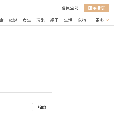
會員登記
開始撰寫
食
旅遊
女生
玩樂
親子
生活
寵物
行山
更多
打卡
追蹤