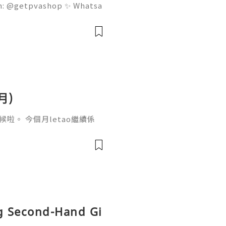
am: @getpvashop ✨ Whatsa
tpvashop1@gmail.com # Be
ut Accounts for Long-Term
月)
候啦。 今個月letao繼續係
etao dollar送，加上每單代
碼app落單jdirectite
價！即係最高可以做得到53% of
慳埋慳埋唔少，儲存彈藥再買多幾
ng Second-Hand Gi