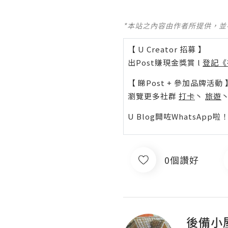
*本站之內容由作者所提供，
【 U Creator 招募 】
出Post賺現金獎賞 l
登記《
【 睇Post + 參加品牌活動 
瀏覽更多社群
打卡
丶
旅遊
U Blog開咗WhatsAp
0個讚好
後備小