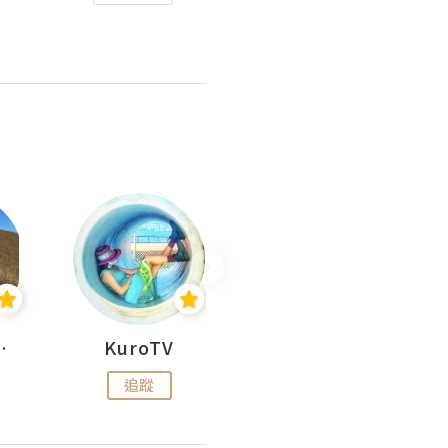
H 出走
KuroTV
Hikipedia 山上山下
追蹤
追蹤