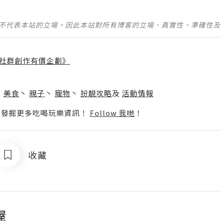
並不代表本站的立場。因此本站對所有博客的立場、真實性、準確性
社群創作有價企劃》
】
丶
美食
丶
親子
丶
寵物
丶
扮靚攻略
及
活動情報
p啦！發掘更多吃喝玩樂資訊！
Follow 我哋
！
收藏
屋