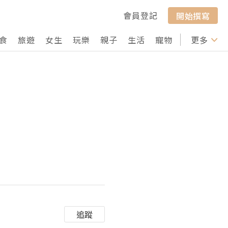
會員登記
開始撰寫
食
旅遊
女生
玩樂
親子
生活
寵物
行山
更多
打卡
追蹤