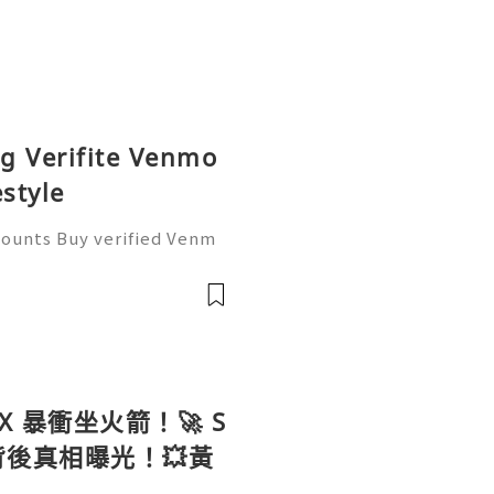
ng Verifite Venmo
style
counts Buy verified Venm
 for business owners. The
efficiently. They save ti
 暴衝坐火箭！🚀 S
背後真相曝光！💥黃