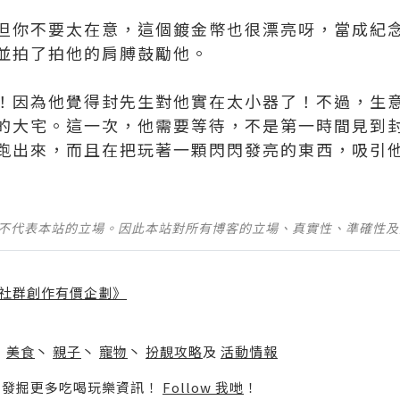
但你不要太在意，這個鍍金幣也很漂亮呀，當成紀
並拍了拍他的肩膊鼓勵他。
！因為他覺得封先生對他實在太小器了！不過，生
的大宅。這一次，他需要等待，不是第一時間見到
出來，而且在把玩著一顆閃閃發亮的東西，吸引他注意了
並不代表本站的立場。因此本站對所有博客的立場、真實性、準確性
社群創作有價企劃》
】
丶
美食
丶
親子
丶
寵物
丶
扮靚攻略
及
活動情報
p啦！發掘更多吃喝玩樂資訊！
Follow 我哋
！