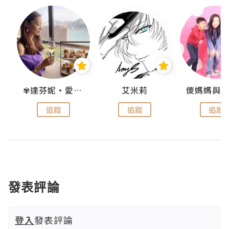
點滴
✾達芬妮•愛孩子•愛生活✾
艾米莉
追蹤
追蹤
追蹤
發表評論
登入
發表評論