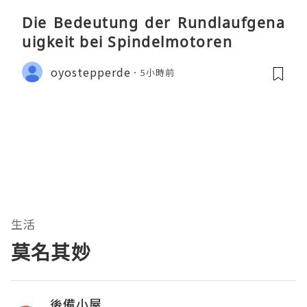
Die Bedeutung der Rundlaufgena
uigkeit bei Spindelmotoren
oyostepperde
5小時前
生活
莫名其妙
後備小屋