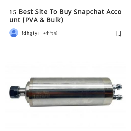
15 Best Site To Buy Snapchat Acco
unt (PVA & Bulk)
fdhgtyi
4小時前