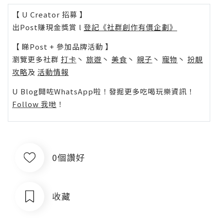
【 U Creator 招募 】
出Post賺現金獎賞 l
登記《社群創作有價企劃》
【 睇Post + 參加品牌活動 】
瀏覽更多社群
打卡
丶
旅遊
丶
美食
丶
親子
丶
寵物
丶
扮靚
攻略
及
活動情報
U Blog開咗WhatsApp啦！發掘更多吃喝玩樂資訊！
Follow 我哋
！
0個讚好
收藏