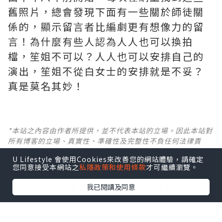
舊照片，總會發現下面有一些關於師徒關
係的，顯示留言者比編劇更有想像力的留
言！為什麼有些人認為人人也可以換拍
檔，笙姐不可以？人人也可以安排自己的
演出，笙姐不從白女士的安排就是不妥？
真是莫名其妙！ ​​​
*本站之內容由作者所提供，並不代表本站的立場。因此本站對
所有博客的立場、真實性、準確性及完整性不負任何法律責
任。
U Lifestyle 會使用Cookies來改善您的網站體驗，請確定
您同意接受本網站之
私隱政策和使用條款
才可繼續瀏覽。
【 U Creator 招募 】
我已閱讀及同意
出Post賺現金獎賞 l
登記《社群創作有價企劃》
【 睇Post + 參加品牌活動 】
瀏覽更多社群
打卡
丶
旅遊
丶
美食
丶
親子
丶
寵物
丶
扮靚