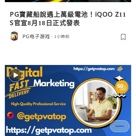
PG寶藏船說遇上萬級電池！iQOO Z11
S官宣8月18日正式發表
PG电子游戏
1小時前