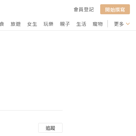
會員登記
開始撰寫
食
旅遊
女生
玩樂
親子
生活
寵物
行山
更多
打卡
追蹤