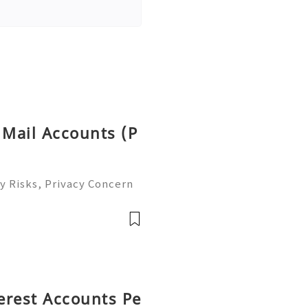
 Mail Accounts (P
y Risks, Privacy Concern
le Email Management Guide
 to help you 24/7! 😊💯🔥
terest Accounts Pe