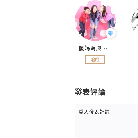
Hahakelly的生活點滴
儍媽媽與兩隻小魔怪之家
追蹤
追蹤
發表評論
登入
發表評論