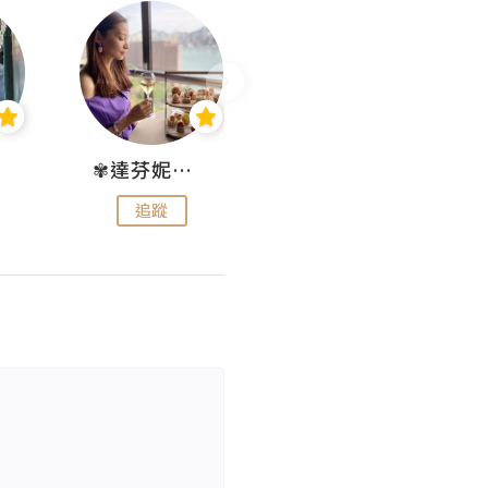
✾達芬妮•愛孩子•愛生活✾
wendysugar享受生活gogogo
追蹤
追蹤