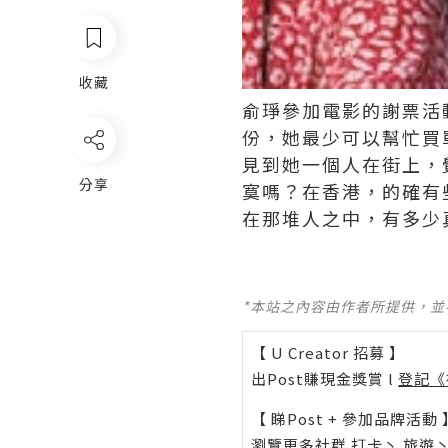
收藏
俞琤參加電影的謝票活
份，她最少可以幫忙買
見到她一個人在街上，
分享
寞嗎？在香港，的確有
在那堆人之中，有多少
*本站之內容由作者所提供，
【 U Creator 招募 】
出Post賺現金獎賞 l
登記《
【 睇Post + 參加品牌活動 
瀏覽更多社群
打卡
丶
旅遊