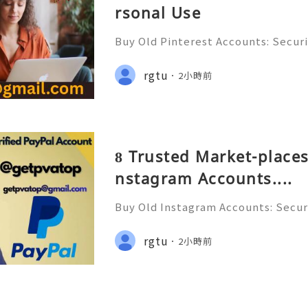
rsonal Use
Buy Old Pinterest Accounts: Securi
s, Safe Alternatives & Responsib
ide 2026 🚪🚀💬📞📩 We’re always r
rgtu
2小時前
💯🔥 💼⏰📩🌟🌐✨ We are availab
8 Trusted Market-places
nstagram Accounts....
Buy Old Instagram Accounts: Securi
ns, Safe Alternatives & Responsi
uide 2026 🚪🚀💬📞📩 We’re always 
rgtu
2小時前
😊💯🔥 💼⏰📩🌟🌐✨ We are avail