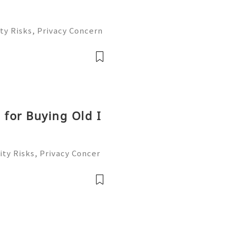
ty Risks, Privacy Concern
le Account Management Gu
eady to help you 24/7! 😊
le
 for Buying Old I
ty Risks, Privacy Concer
ble Account Management G
ready to help you 24/7!
able