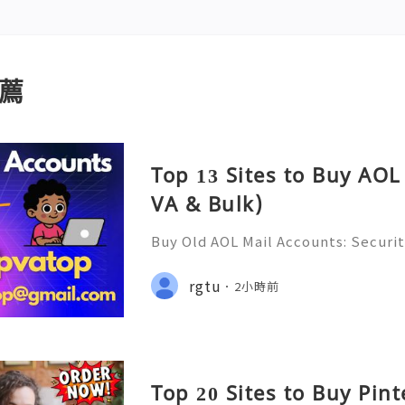
薦
Top 13 Sites to Buy AOL
VA & Bulk)
Buy Old AOL Mail Accounts: Securit
s, Safe Alternatives & Responsib
2026 🚪🚀💬📞📩 We’re always ready
rgtu
2小時前
💼⏰📩🌟🌐✨ We are available on
Top 20 Sites to Buy Pin