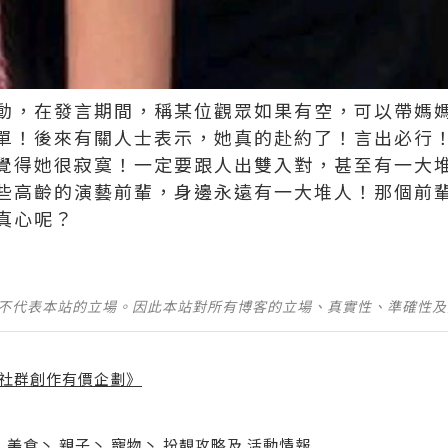
動，在發言期間，稱某位觀眾如果有空，可以帶媽
單！後來有關人士表示，她真的赴約了！言出必行
覺得她很寂寞！一定要跟人出雙入對，甚至有一大
些高齡的演藝前輩，身邊永遠有一大堆人！那個前
真心呢？
並不代表本站的立場。因此本站對所有博客的立場、真實性、準確性
社群創作有價企劃》
】
丶
美食
丶
親子
丶
寵物
丶
扮靚攻略
及
活動情報