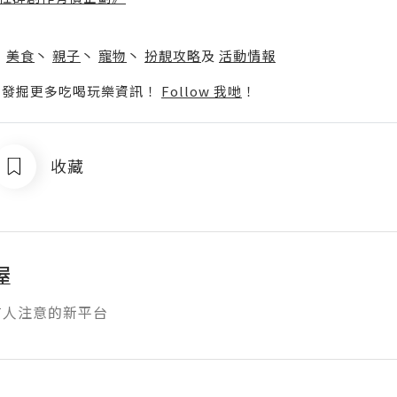
】
丶
美食
丶
親子
丶
寵物
丶
扮靚攻略
及
活動情報
p啦！發掘更多吃喝玩樂資訊！
Follow 我哋
！
收藏
屋
有人注意的新平台