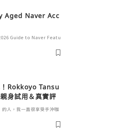
y Aged Naver Acc
2026 Guide to Naver Featu
anagement, and Responsib
er Accounts | Complete 20
kkoyo Tansu
組親身試用＆真實評
」的人，我一直很享受手沖咖
手沖要準備濾紙、濾杯、分享
空間，每天丟棄濾紙也覺得有
套 「Rokkoyo Tansu 日
直接被它的日系極簡美學燒