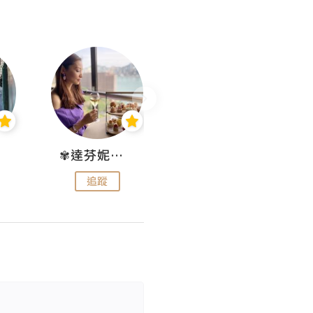
✾達芬妮•愛孩子•愛生活✾
wendysugar享受生活gogogo
追蹤
追蹤