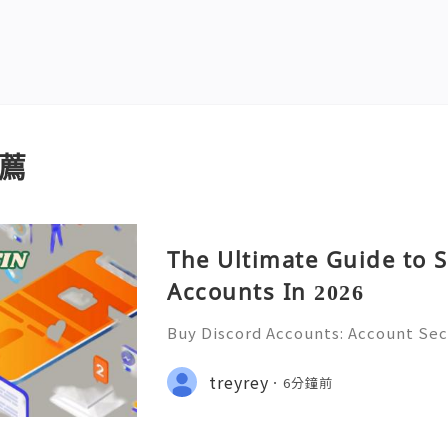
薦
The Ultimate Guide to S
Accounts In 2026
Buy Discord Accounts: Account Sec
& Responsible Management (Comple
🌐✨💎Fast & Reliable 24/7 Custom
treyrey
6分鐘前
hatsApp :+1 (506) 541-7768 💫💎💲