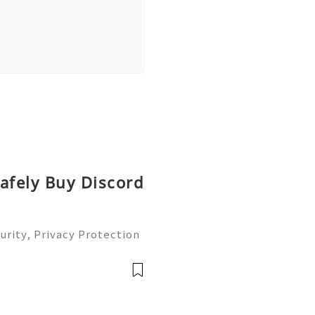
afely Buy Discord
urity, Privacy Protection
te Guide 2026) 💫💎💲💫
er Support 💫💎💲💫🌐✨💎W
🌐✨💎Telegra