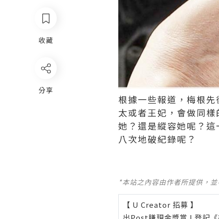
收藏
分享
根據一些報道，梅根先
太或者王妃，會做同樣
她？還是縱容她呢？這
八次地破紀錄呢？
*本站之內容由作者所提供，
【 U Creator 招募 】
出Post賺現金獎賞 l
登記《