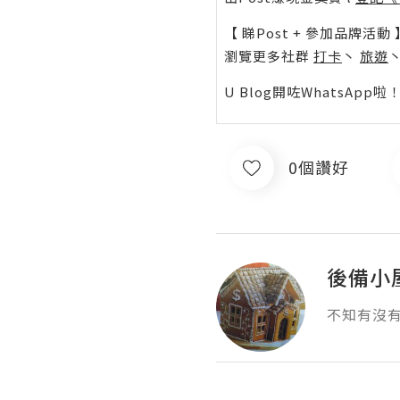
【 睇Post + 參加品牌活動 
瀏覽更多社群
打卡
丶
旅遊
U Blog開咗WhatsAp
0個讚好
後備小
不知有沒