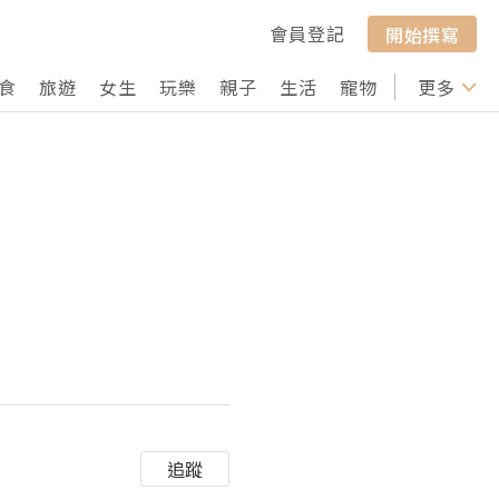
會員登記
開始撰寫
食
旅遊
女生
玩樂
親子
生活
寵物
行山
更多
打卡
追蹤