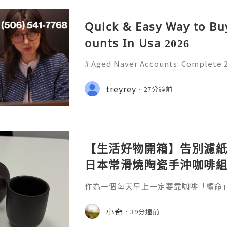
Quick & Easy Way to Bu
ounts In Usa 2026
# Aged Naver Accounts: Complete 
res, Security, Privacy, Account M
le Usage **Meta Title:** Aged Nav
treyrey
27分鐘前
26 Guide to Naver Features,
【生活好物開箱】告別濾紙！Ro
日本常滑燒陶瓷手沖咖啡
價
作為一個每天早上一定要靠咖啡「續命
啡過程中的儀式感。不過說實話，傳統
壺、沖泡杯……不僅佔據小戶型的廚房
小奇
39分鐘前
點不環保。最近在 Searching C 上看到這
本常滑燒工藝陶瓷濾網手沖咖啡組」，