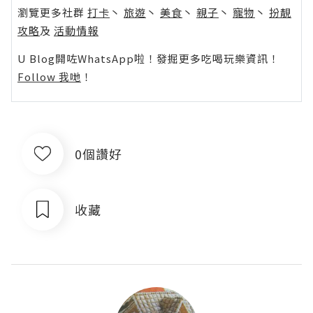
瀏覽更多社群
打卡
丶
旅遊
丶
美食
丶
親子
丶
寵物
丶
扮靚
攻略
及
活動情報
U Blog開咗WhatsApp啦！發掘更多吃喝玩樂資訊！
Follow 我哋
！
0個讚好
收藏