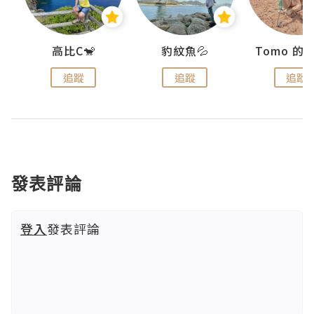
)
高比C🐒
豹紋魚💦
追蹤
追蹤
追蹤
發表評論
登入
發表評論