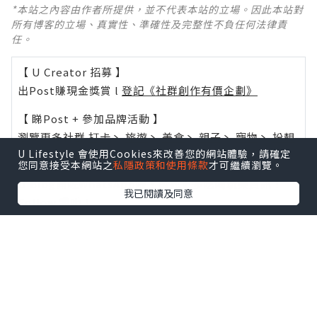
*本站之內容由作者所提供，並不代表本站的立場。因此本站對
所有博客的立場、真實性、準確性及完整性不負任何法律責
任。
【 U Creator 招募 】
出Post賺現金獎賞 l
登記《社群創作有價企劃》
【 睇Post + 參加品牌活動 】
瀏覽更多社群
打卡
丶
旅遊
丶
美食
丶
親子
丶
寵物
丶
扮靚
U Lifestyle 會使用Cookies來改善您的網站體驗，請確定
攻略
及
活動情報
您同意接受本網站之
私隱政策和使用條款
才可繼續瀏覽。
U Blog開咗WhatsApp啦！發掘更多吃喝玩樂資訊！
我已閱讀及同意
Follow 我哋
！
0個讚好