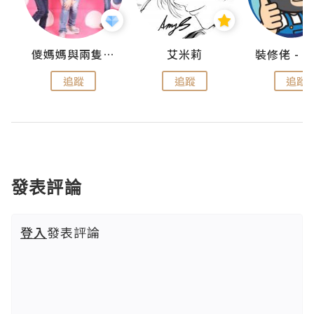
點滴
儍媽媽與兩隻小魔怪之家
艾米莉
追蹤
追蹤
追蹤
發表評論
登入
發表評論