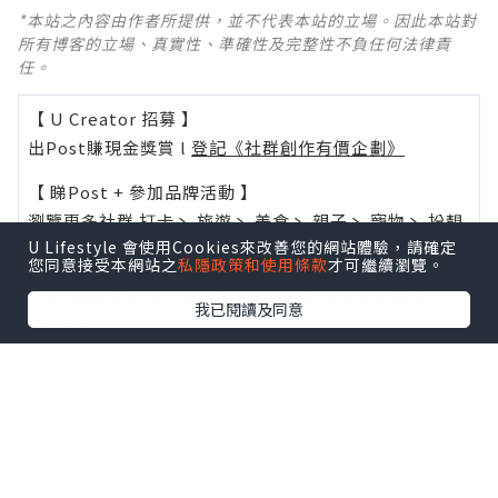
*本站之內容由作者所提供，並不代表本站的立場。因此本站對
所有博客的立場、真實性、準確性及完整性不負任何法律責
任。
【 U Creator 招募 】
出Post賺現金獎賞 l
登記《社群創作有價企劃》
【 睇Post + 參加品牌活動 】
瀏覽更多社群
打卡
丶
旅遊
丶
美食
丶
親子
丶
寵物
丶
扮靚
U Lifestyle 會使用Cookies來改善您的網站體驗，請確定
攻略
及
活動情報
您同意接受本網站之
私隱政策和使用條款
才可繼續瀏覽。
U Blog開咗WhatsApp啦！發掘更多吃喝玩樂資訊！
我已閱讀及同意
Follow 我哋
！
0個讚好