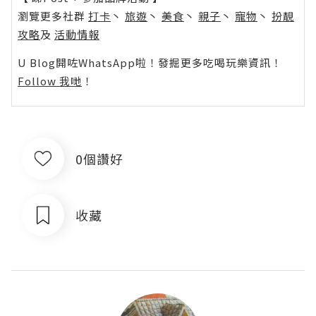
瀏覽更多社群
打卡
丶
旅遊
丶
美食
丶
親子
丶
寵物
丶
扮靚
攻略
及
活動情報
U Blog開咗WhatsApp啦！發掘更多吃喝玩樂資訊！
Follow 我哋
！
0個讚好
收藏