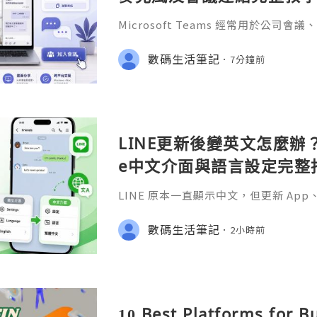
Microsoft Teams 經常用於公
協作。不少用戶完成 Teams桌面版下
是安裝，而是「應該用哪個帳號登入？
數碼生活筆記
7分鐘前
裏？」「為甚麼鏡頭和麥克風沒有聲音
LINE更新後變英文怎麼辦？A
e中文介面與語言設定完整
LINE 原本一直顯示中文，但更新 A
更新 Android 或 iOS 系統之後
並不少見。
數碼生活筆記
2小時前
10 Best Platforms for B