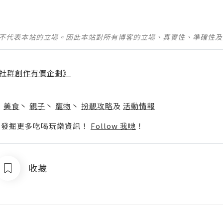
並不代表本站的立場。因此本站對所有博客的立場、真實性、準確性
社群創作有價企劃》
】
丶
美食
丶
親子
丶
寵物
丶
扮靚攻略
及
活動情報
p啦！發掘更多吃喝玩樂資訊！
Follow 我哋
！
收藏