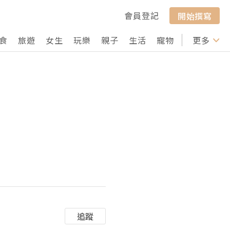
會員登記
開始撰寫
食
旅遊
女生
玩樂
親子
生活
寵物
行山
更多
打卡
追蹤