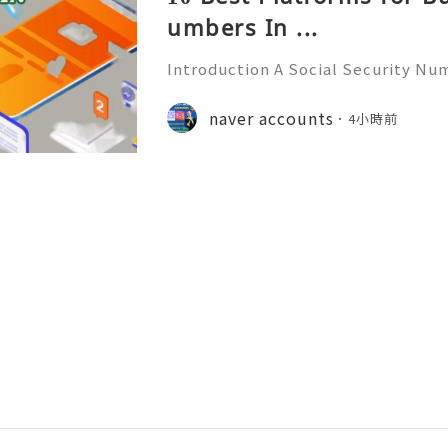
umbers In ...
Introduction A Social Security Num
e-digit identification number used
official identification, employment
naver accounts
4小時前
overnment-related pur