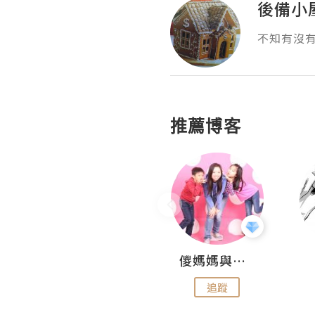
後備小
不知有沒
推薦博客
Hahakelly的生活點滴
儍媽媽與兩隻小魔怪之家
追蹤
追蹤