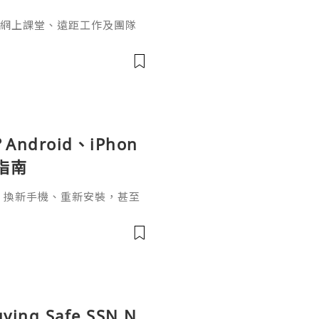
司會議、網上課堂、遠距工作及團隊
載後，第一個遇到的問題並不
」「收到會議連結後要按哪
？」
ndroid、iPhon
指南
pp、換新手機、重新安裝，甚至
，介面突然變成英文，這種情況其實
uying Safe SSN N