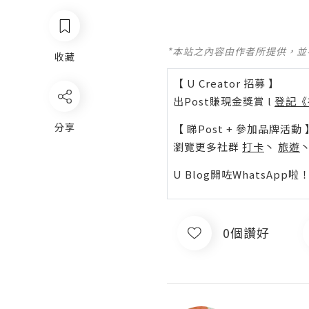
*本站之內容由作者所提供，
收藏
【 U Creator 招募 】
出Post賺現金獎賞 l
登記《
分享
【 睇Post + 參加品牌活動 
瀏覽更多社群
打卡
丶
旅遊
U Blog開咗WhatsAp
0個讚好