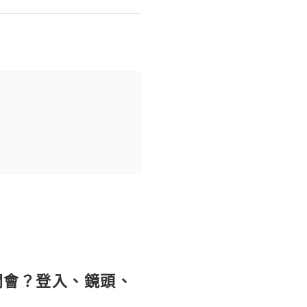
開會？登入、鏡頭、
學