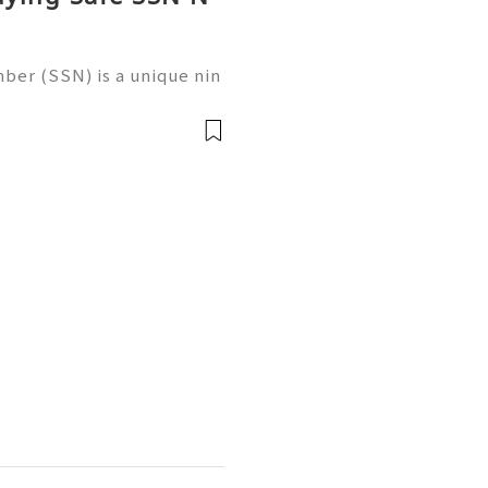
ber (SSN) is a unique nin
 in the United States for
 records, taxation, and g