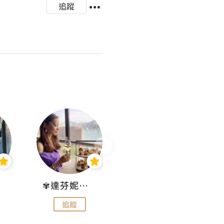
追蹤
✾達芬妮•愛孩子•愛生活✾
wendysugar享受生活gogogo
追蹤
追蹤