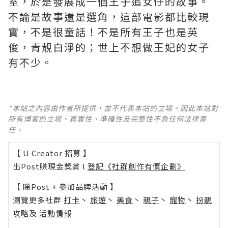
室，於是發展成一個王子追女仔的故事。
不論是故事還是選角，這部電影都比較現
實，不是很童話！不是所有王子也是英
俊，青靚白淨的；世上不想做王妃的女子
有不少。
*本站之內容由作者所提供，並不代表本站的立場。因此本站對
所有博客的立場、真實性、準確性及完整性不負任何法律責
任。
【 U Creator 招募 】
出Post賺現金獎賞 l
登記《社群創作有價企劃》
【 睇Post + 參加品牌活動 】
瀏覽更多社群
打卡
丶
旅遊
丶
美食
丶
親子
丶
寵物
丶
扮靚
攻略
及
活動情報