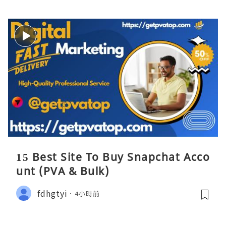
15 Best Site To Buy Snapchat Acco
unt (PVA & Bulk)
fdhgtyi
4小時前