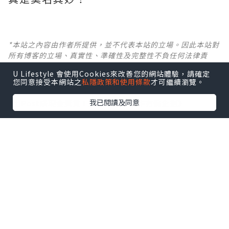
*本站之內容由作者所提供，並不代表本站的立場。因此本站對
所有博客的立場、真實性、準確性及完整性不負任何法律責
任。
U Lifestyle 會使用Cookies來改善您的網站體驗，請確定
您同意接受本網站之
私隱政策和使用條款
才可繼續瀏覽。
【 U Creator 招募 】
我已閱讀及同意
出Post賺現金獎賞 l
登記《社群創作有價企劃》
【 睇Post + 參加品牌活動 】
瀏覽更多社群
打卡
丶
旅遊
丶
美食
丶
親子
丶
寵物
丶
扮靚
攻略
及
活動情報
U Blog開咗WhatsApp啦！發掘更多吃喝玩樂資訊！
Follow 我哋
！