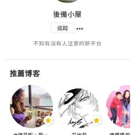
後備小屋
追蹤
不知有沒有人注意的新平台
推薦博客
點滴
✾達芬妮•愛孩子•愛生活✾
艾米莉