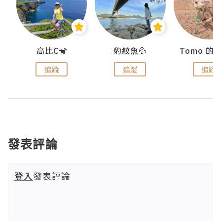
)
高比C🐒
豹紋魚💦
追蹤
追蹤
追蹤
發表評論
登入
發表評論