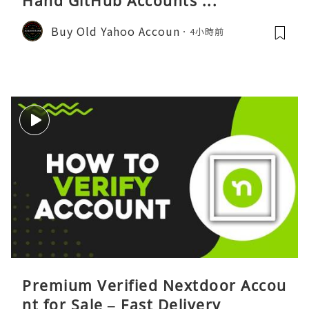
Hand GitHub Accounts ...
Buy Old Yahoo Accoun
4小時前
Premium Verified Nextdoor Accou
nt for Sale – Fast Delivery