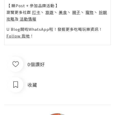
【 睇Post + 參加品牌活動 】
瀏覽更多社群
打卡
丶
旅遊
丶
美食
丶
親子
丶
寵物
丶
扮靚
攻略
及
活動情報
U Blog開咗WhatsApp啦！發掘更多吃喝玩樂資訊！
Follow 我哋
！
0個讚好
收藏