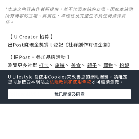
*本站之內容由作者所提供，並不代表本站的立場。因此本站對
所有博客的立場、真實性、準確性及完整性不負任何法律責
任。
【 U Creator 招募 】
出Post賺現金獎賞 l
登記《社群創作有價企劃》
【 睇Post + 參加品牌活動 】
瀏覽更多社群
打卡
丶
旅遊
丶
美食
丶
親子
丶
寵物
丶
扮靚
攻略
及
活動情報
U Lifestyle 會使用Cookies來改善您的網站體驗，請確定
您同意接受本網站之
私隱政策和使用條款
才可繼續瀏覽。
U Blog開咗WhatsApp啦！發掘更多吃喝玩樂資訊！
Follow 我哋
！
我已閱讀及同意
0個讚好