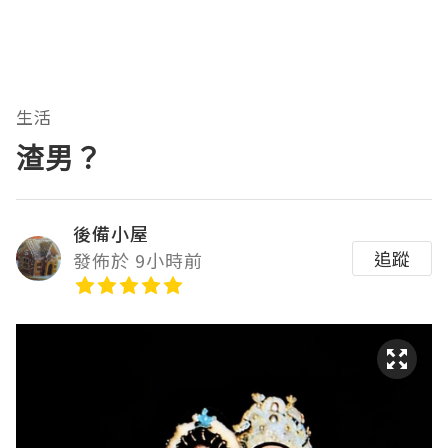
生活
渣男？
後備小屋
追蹤
發佈於 9小時前