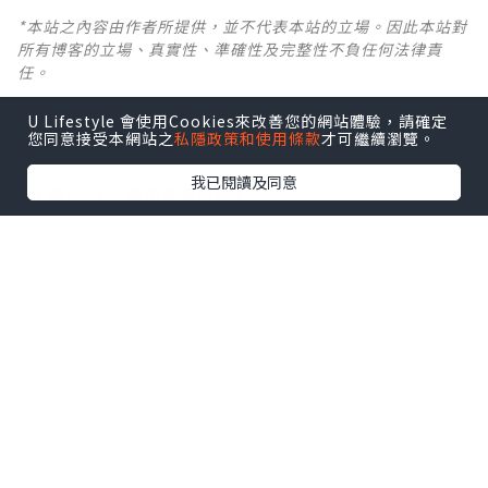
*本站之內容由作者所提供，並不代表本站的立場。因此本站對
所有博客的立場、真實性、準確性及完整性不負任何法律責
任。
U Lifestyle 會使用Cookies來改善您的網站體驗，請確定
【 U Creator 招募 】
您同意接受本網站之
私隱政策和使用條款
才可繼續瀏覽。
出Post賺現金獎賞 l
登記《社群創作有價企劃》
我已閱讀及同意
【 睇Post + 參加品牌活動 】
瀏覽更多社群
打卡
丶
旅遊
丶
美食
丶
親子
丶
寵物
丶
扮靚
攻略
及
活動情報
U Blog開咗WhatsApp啦！發掘更多吃喝玩樂資訊！
Follow 我哋
！
0個讚好