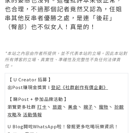
也合理，不過那個記者竟然又認為，任姐
串其他反串者優勝之處，是連「後莊」
（臀部）也不似女人！真是的！
*本站之內容由作者所提供，並不代表本站的立場。因此本站對
所有博客的立場、真實性、準確性及完整性不負任何法律責
任。
【 U Creator 招募 】
出Post賺現金獎賞 l
登記《社群創作有價企劃》
【 睇Post + 參加品牌活動 】
瀏覽更多社群
打卡
丶
旅遊
丶
美食
丶
親子
丶
寵物
丶
扮靚
攻略
及
活動情報
U Blog開咗WhatsApp啦！發掘更多吃喝玩樂資訊！