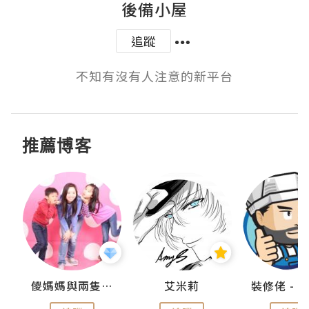
後備小屋
追蹤
不知有沒有人注意的新平台
推薦博客
點滴
儍媽媽與兩隻小魔怪之家
艾米莉