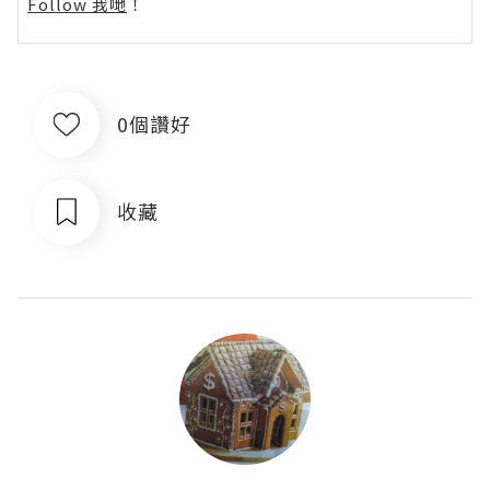
Follow 我哋
！
0個讚好
收藏