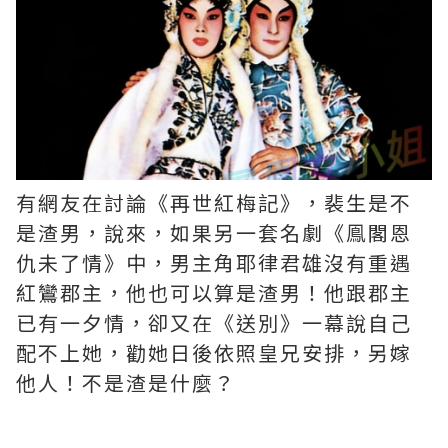
有網友在討論《再世紅梅記》，裴生是不
是渣男，說來，如果另一套名劇《鳯閣恩
仇未了情》中，男主角耶律君雄沒有重遇
紅鸞郡主，他也可以算是渣男！他跟郡主
已有一夕情，卻又在《送別》一幕說自己
配不上她，勸她日後依照皇兄安排，另嫁
他人！不是渣是什麼？ ​​​