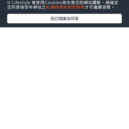
重！
U Lifestyle 會使用Cookies來改善您的網站體驗，請確定
您同意接受本網站之
私隱政策和使用條款
才可繼續瀏覽。
「乾姐你怎麼一點反應也沒有？傻了
我已閱讀及同意
嗎？」桂花美笑著說，聲音很大。
「雪梅，花美只是個孩子，你不要跟她計
較。」史雪梅的媽媽聽到了，從廚房中
「傳音」出來。
「花美，這些都給你。」史雪梅送上禮
物，但開不了口說她乖。
「謝謝傻瓜乾姐姐。」她接過禮物，笑著
說，然後伸出舌頭做個鬼臉！
接著，史雪梅去換衣服。