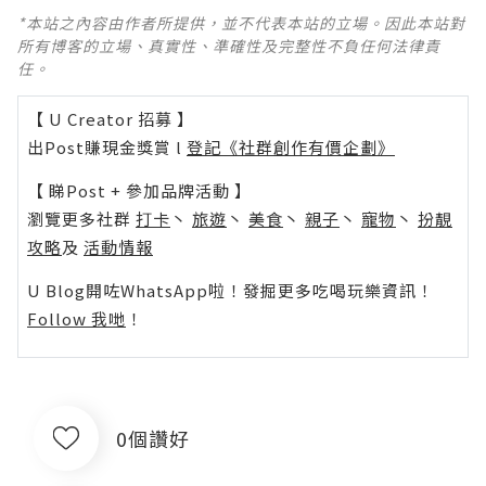
*本站之內容由作者所提供，並不代表本站的立場。因此本站對
所有博客的立場、真實性、準確性及完整性不負任何法律責
任。
【 U Creator 招募 】
出Post賺現金獎賞 l
登記《社群創作有價企劃》
【 睇Post + 參加品牌活動 】
瀏覽更多社群
打卡
丶
旅遊
丶
美食
丶
親子
丶
寵物
丶
扮靚
攻略
及
活動情報
U Blog開咗WhatsApp啦！發掘更多吃喝玩樂資訊！
Follow 我哋
！
0個讚好