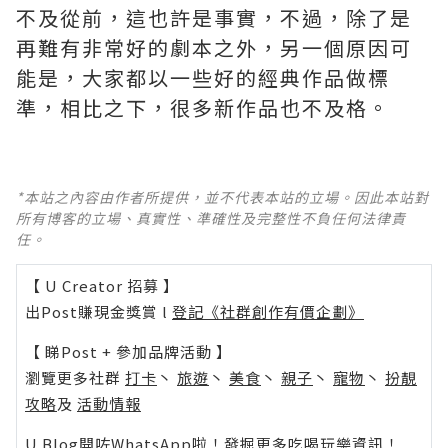
不及從前，這也許是事實，不過，除了是
再難有非常好的劇本之外，另一個原因可
能是，大家都以一些好的經典作品做標
準，相比之下，很多新作品也不及格。 ​​​
*本站之內容由作者所提供，並不代表本站的立場。因此本站對
所有博客的立場、真實性、準確性及完整性不負任何法律責
任。
【 U Creator 招募 】
出Post賺現金獎賞 l
登記《社群創作有價企劃》
【 睇Post + 參加品牌活動 】
瀏覽更多社群
打卡
丶
旅遊
丶
美食
丶
親子
丶
寵物
丶
扮靚
攻略
及
活動情報
U Blog開咗WhatsApp啦！發掘更多吃喝玩樂資訊！