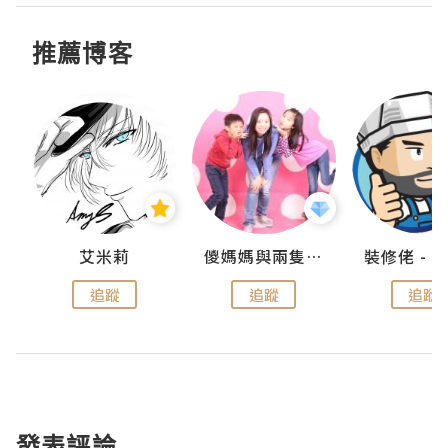
推薦博客
點滴
艾米莉
儍媽媽與兩隻小魔怪之家
追蹤
追蹤
追蹤
發表評論