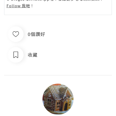
Follow 我哋
！
0個讚好
收藏