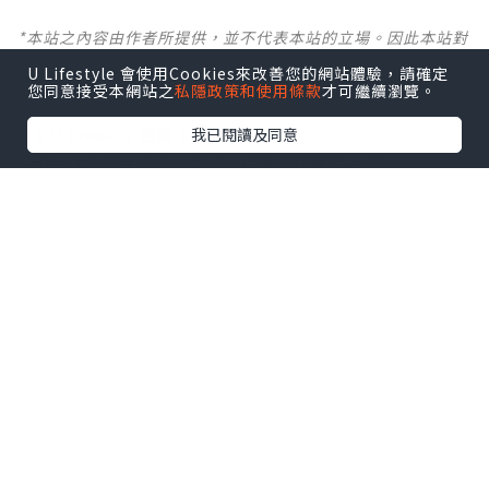
*本站之內容由作者所提供，並不代表本站的立場。因此本站對
所有博客的立場、真實性、準確性及完整性不負任何法律責
U Lifestyle 會使用Cookies來改善您的網站體驗，請確定
任。
您同意接受本網站之
私隱政策和使用條款
才可繼續瀏覽。
【 U Creator 招募 】
我已閱讀及同意
出Post賺現金獎賞 l
登記《社群創作有價企劃》
【 睇Post + 參加品牌活動 】
瀏覽更多社群
打卡
丶
旅遊
丶
美食
丶
親子
丶
寵物
丶
扮靚
攻略
及
活動情報
U Blog開咗WhatsApp啦！發掘更多吃喝玩樂資訊！
Follow 我哋
！
0個讚好