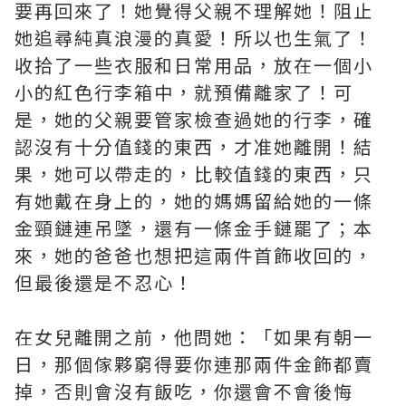
要再回來了！她覺得父親不理解她！阻止
她追尋純真浪漫的真愛！所以也生氣了！
收拾了一些衣服和日常用品，放在一個小
小的紅色行李箱中，就預備離家了！可
是，她的父親要管家檢查過她的行李，確
認沒有十分值錢的東西，才准她離開！結
果，她可以帶走的，比較值錢的東西，只
有她戴在身上的，她的媽媽留給她的一條
金頸鏈連吊墜，還有一條金手鏈罷了；本
來，她的爸爸也想把這兩件首飾收回的，
但最後還是不忍心！
在女兒離開之前，他問她：「如果有朝一
日，那個傢夥窮得要你連那兩件金飾都賣
掉，否則會沒有飯吃，你還會不會後悔