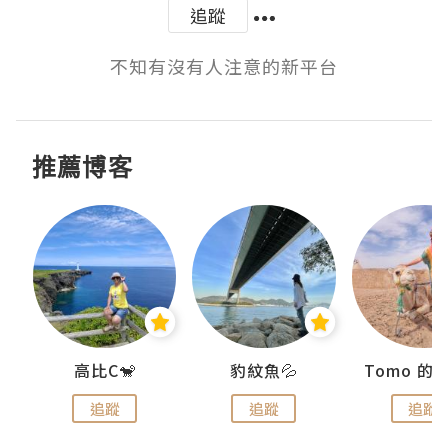
追蹤
不知有沒有人注意的新平台
推薦博客
)
高比C🐒
豹紋魚💦
追蹤
追蹤
追蹤