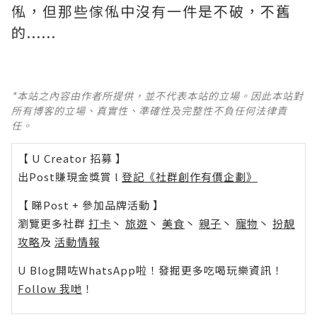
俬，但那些傢俬中沒有一件是不破，不舊
的......
*本站之內容由作者所提供，並不代表本站的立場。因此本站對
所有博客的立場、真實性、準確性及完整性不負任何法律責
任。
【 U Creator 招募 】
出Post賺現金獎賞 l
登記《社群創作有價企劃》
【 睇Post + 參加品牌活動 】
瀏覽更多社群
打卡
丶
旅遊
丶
美食
丶
親子
丶
寵物
丶
扮靚
攻略
及
活動情報
U Blog開咗WhatsApp啦！發掘更多吃喝玩樂資訊！
Follow 我哋
！