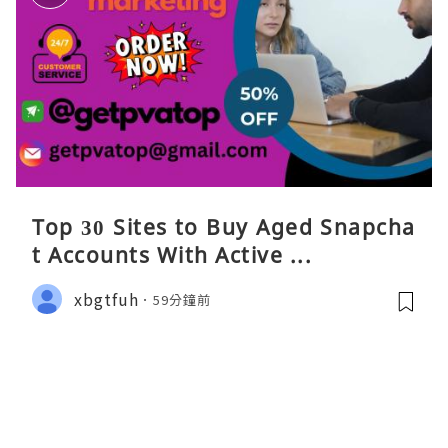
Top 30 Sites to Buy Aged Snapcha
t Accounts With Active ...
xbgtfuh
59分鐘前