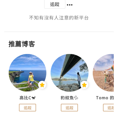
追蹤
不知有沒有人注意的新平台
推薦博客
)
高比C🐒
豹紋魚💦
追蹤
追蹤
追蹤