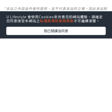
*本站之內容由作者所提供，並不代表本站的立場。因此本站對
所有博客的立場、真實性、準確性及完整性不負任何法律責
U Lifestyle 會使用Cookies來改善您的網站體驗，請確定
任。
您同意接受本網站之
私隱政策和使用條款
才可繼續瀏覽。
【 U Creator 招募 】
我已閱讀及同意
出Post賺現金獎賞 l
登記《社群創作有價企劃》
【 睇Post + 參加品牌活動 】
瀏覽更多社群
打卡
丶
旅遊
丶
美食
丶
親子
丶
寵物
丶
扮靚
攻略
及
活動情報
U Blog開咗WhatsApp啦！發掘更多吃喝玩樂資訊！
Follow 我哋
！
0個讚好