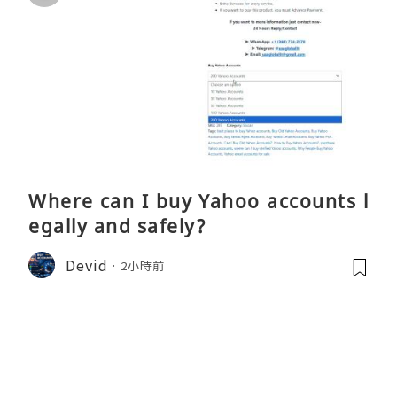
Where can I buy Yahoo accounts l
egally and safely?
Devid
2小時前