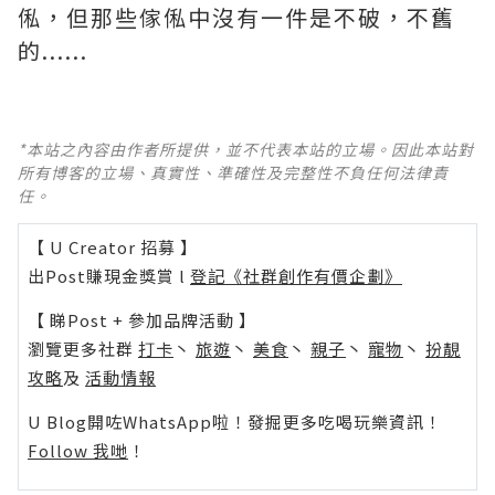
俬，但那些傢俬中沒有一件是不破，不舊
的......
*本站之內容由作者所提供，並不代表本站的立場。因此本站對
所有博客的立場、真實性、準確性及完整性不負任何法律責
任。
【 U Creator 招募 】
出Post賺現金獎賞 l
登記《社群創作有價企劃》
【 睇Post + 參加品牌活動 】
瀏覽更多社群
打卡
丶
旅遊
丶
美食
丶
親子
丶
寵物
丶
扮靚
攻略
及
活動情報
U Blog開咗WhatsApp啦！發掘更多吃喝玩樂資訊！
Follow 我哋
！