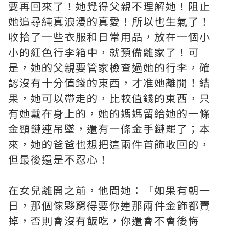
要再回來了！她覺得父親不理解她！阻止
她追尋純真浪漫的真愛！所以也生氣了！
收拾了一些衣服和日常用品，放在一個小
小的紅色行李箱中，就預備離家了！可
是，她的父親要管家檢查過她的行李，確
認沒有十分值錢的東西，才准她離開！結
果，她可以帶走的，比較值錢的東西，只
有她戴在身上的，她的媽媽留給她的一條
金頸鏈連吊墜，還有一條金手鏈罷了；本
來，她的爸爸也想把這兩件首飾收回的，
但最後還是不忍心！
在女兒離開之前，他問她：「如果有朝一
日，那個傢夥窮得要你連那兩件金飾都賣
掉，否則會沒有飯吃，你還會不會後悔