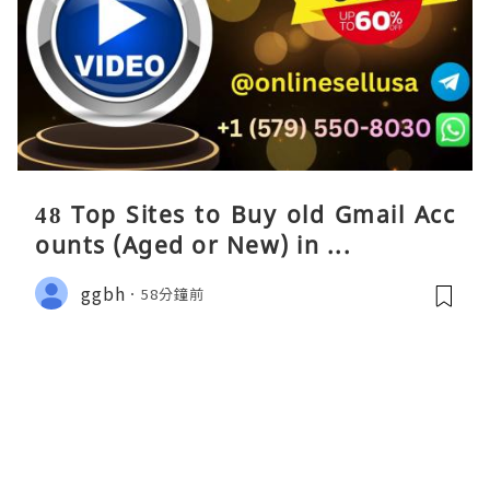
48 Top Sites to Buy old Gmail Acc
ounts (Aged or New) in ...
ggbh
58分鐘前