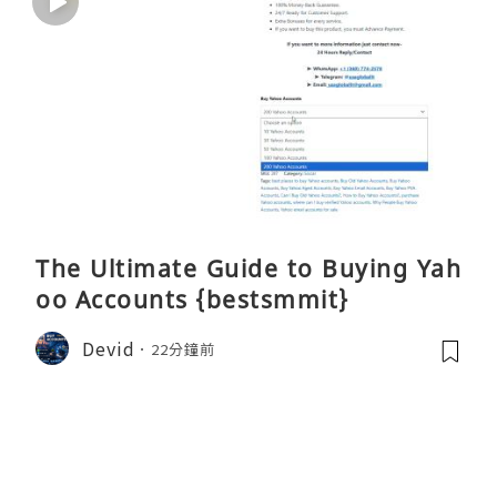
The Ultimate Guide to Buying Yah
oo Accounts {bestsmmit}
Devid
22分鐘前