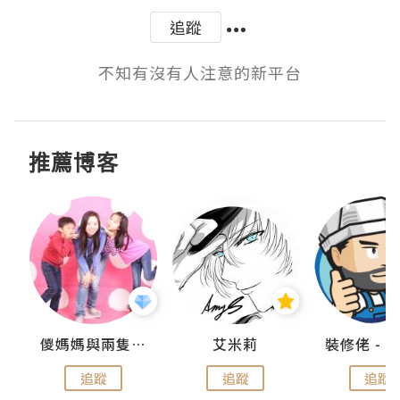
追蹤
不知有沒有人注意的新平台
推薦博客
點滴
儍媽媽與兩隻小魔怪之家
艾米莉
追蹤
追蹤
追蹤