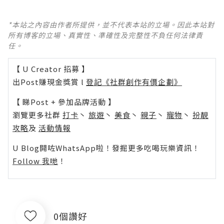
*本站之內容由作者所提供，並不代表本站的立場。因此本站對
所有博客的立場、真實性、準確性及完整性不負任何法律責
任。
【 U Creator 招募 】
出Post賺現金獎賞 l
登記《社群創作有價企劃》
【 睇Post + 參加品牌活動 】
瀏覽更多社群
打卡
丶
旅遊
丶
美食
丶
親子
丶
寵物
丶
扮靚
攻略
及
活動情報
U Blog開咗WhatsApp啦！發掘更多吃喝玩樂資訊！
Follow 我哋
！
0個讚好