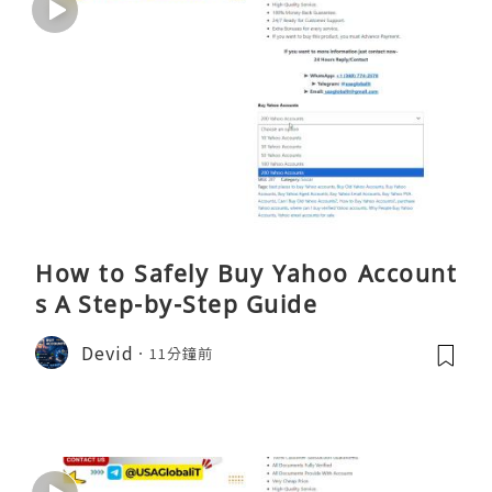
How to Safely Buy Yahoo Account
s A Step-by-Step Guide
Devid
11分鐘前