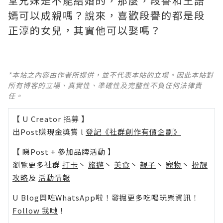
堂兄妹是不能結婚的，那麼，段譽和王語
嫣可以成親嗎？說來，喜歡段譽的都是段
正淳的女兒，其實他可以娶嗎？
*本站之內容由作者所提供，並不代表本站的立場。因此本站對
所有博客的立場、真實性、準確性及完整性不負任何法律責
任。
【 U Creator 招募 】
出Post賺現金獎賞 l
登記《社群創作有價企劃》
【 睇Post + 參加品牌活動 】
瀏覽更多社群
打卡
丶
旅遊
丶
美食
丶
親子
丶
寵物
丶
扮靚
攻略
及
活動情報
U Blog開咗WhatsApp啦！發掘更多吃喝玩樂資訊！
Follow 我哋
！