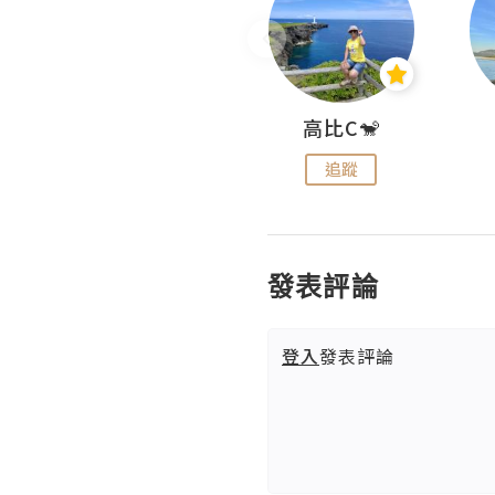
Nei Ho! 你好:)
高比C🐒
追蹤
追蹤
發表評論
登入
發表評論