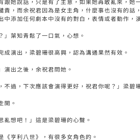
有跟她說話，只是有了主意，如果她再敢亂來，她
譴責，而余祝君因為是女主角，什麼事也沒有的話
出中添加任何劇本中沒有的對白，表情或者動作，
？」葉知青鬆了一口氣，心想。
完成演出，梁碧珊很高興，認為溝通果然有效。
」演出之後，余祝君問她。
，不過，下次應該會演得更好，祝君你呢？」梁碧
走開。
思亂想吧！」這是梁碧珊的心聲。
是《亨利八世》，有很多女角色的。