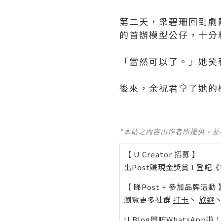
第二天，梁碧珊回到劇
的首辦模型公仔，十分
「當然可以了。」她笑
後來，余祝君拿了她的模型
*本站之內容由作者所提供，
【 U Creator 招募 】
出Post賺現金獎賞 l
登記《
【 睇Post + 參加品牌活動 
瀏覽更多社群
打卡
丶
旅遊
U Blog開咗WhatsAp