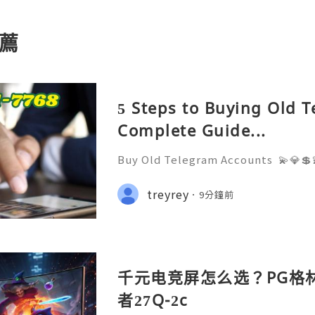
薦
5 Steps to Buying Old 
Complete Guide...
Buy Old Telegram Accounts 💫💎💲
4/7 Customer Support 💫💎💲💫🌐✨
7768 💫💎💲💫🌐✨💎Telegram: @usa
treyrey
9分鐘前
iscord: usadigitalhub 💫💎💲💫🌐✨
千元电竞屏怎么选？PG格
者27Q-2c