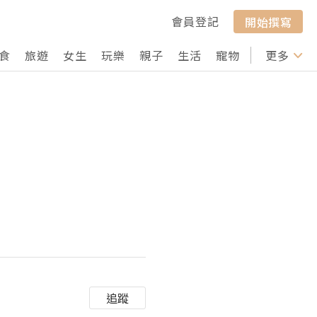
會員登記
開始撰寫
食
旅遊
女生
玩樂
親子
生活
寵物
行山
更多
打卡
追蹤