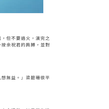
戲，但不要過火，演完之
一按余祝君的肩膊，並對
亂想無益。」梁碧珊很平