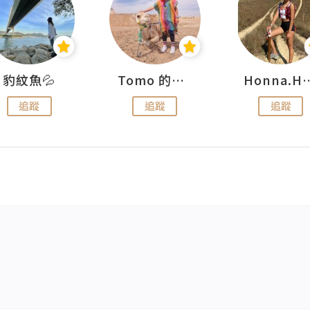
豹紋魚💦
Tomo 的快樂宇宙
Honna.
追蹤
追蹤
追蹤