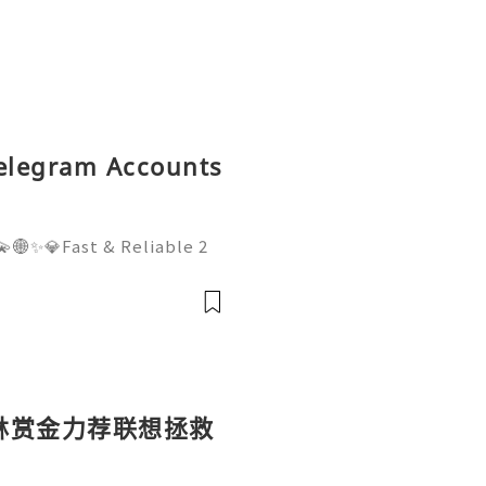
Telegram Accounts
🌐✨💎Fast & Reliable 2
WhatsApp :+1 (506) 541-
digitalhub 💫💎💲💫🌐✨💎D
Email:usadigitalhubsell@
林赏金力荐联想拯救