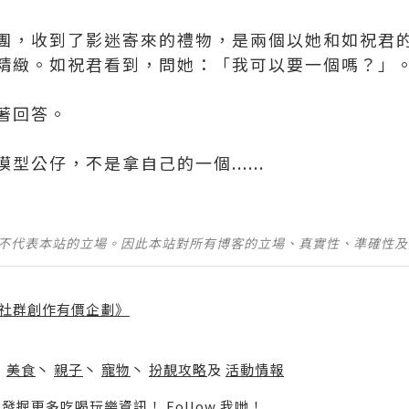
團，收到了影迷寄來的禮物，是兩個以她和如祝君
精緻。如祝君看到，問她：「我可以要一個嗎？」
著回答。
公仔，不是拿自己的一個......
並不代表本站的立場。因此本站對所有博客的立場、真實性、準確性
社群創作有價企劃》
】
丶
美食
丶
親子
丶
寵物
丶
扮靚攻略
及
活動情報
p啦！發掘更多吃喝玩樂資訊！
Follow 我哋
！