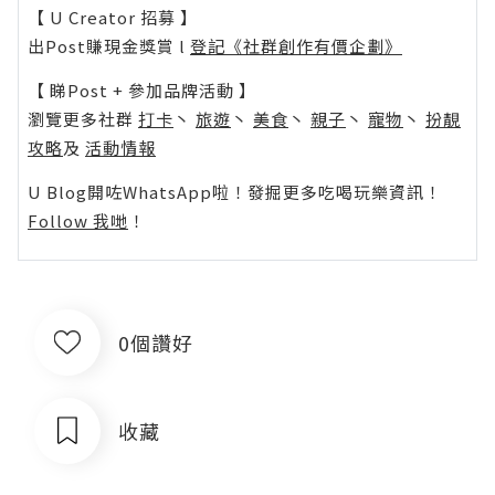
【 U Creator 招募 】
出Post賺現金獎賞 l
登記《社群創作有價企劃》
【 睇Post + 參加品牌活動 】
瀏覽更多社群
打卡
丶
旅遊
丶
美食
丶
親子
丶
寵物
丶
扮靚
攻略
及
活動情報
U Blog開咗WhatsApp啦！發掘更多吃喝玩樂資訊！
Follow 我哋
！
0個讚好
收藏