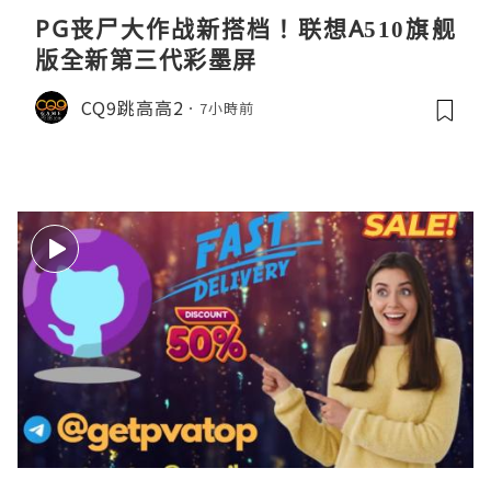
PG丧尸大作战新搭档！联想A510旗舰
版全新第三代彩墨屏
CQ9跳高高2
7小時前