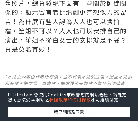
舊照片，總會發現下面有一些關於師徒關
係的，顯示留言者比編劇更有想像力的留
言！為什麼有些人認為人人也可以換拍
檔，笙姐不可以？人人也可以安排自己的
演出，笙姐不從白女士的安排就是不妥？
真是莫名其妙！ ​​​
*本站之內容由作者所提供，並不代表本站的立場。因此本站對
所有博客的立場、真實性、準確性及完整性不負任何法律責
任。
U Lifestyle 會使用Cookies來改善您的網站體驗，請確定
您同意接受本網站之
私隱政策和使用條款
才可繼續瀏覽。
【 U Creator 招募 】
我已閱讀及同意
出Post賺現金獎賞 l
登記《社群創作有價企劃》
【 睇Post + 參加品牌活動 】
瀏覽更多社群
打卡
丶
旅遊
丶
美食
丶
親子
丶
寵物
丶
扮靚