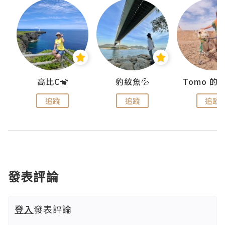
)
高比C🐒
豹紋魚💦
追蹤
追蹤
追蹤
發表評論
登入
發表評論