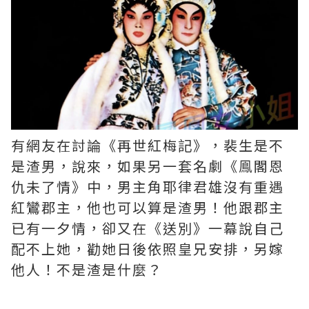
有網友在討論《再世紅梅記》，裴生是不
是渣男，說來，如果另一套名劇《鳯閣恩
仇未了情》中，男主角耶律君雄沒有重遇
紅鸞郡主，他也可以算是渣男！他跟郡主
已有一夕情，卻又在《送別》一幕說自己
配不上她，勸她日後依照皇兄安排，另嫁
他人！不是渣是什麼？ ​​​