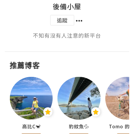
後備小屋
追蹤
不知有沒有人注意的新平台
推薦博客
)
高比C🐒
豹紋魚💦