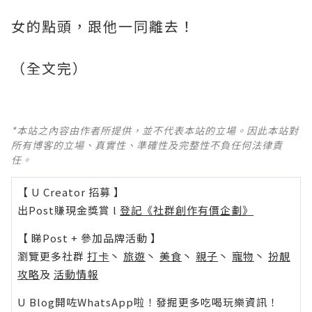
女的點頭，跟他一同離去！
（全文完）
*本站之內容由作者所提供，並不代表本站的立場。因此本站對
所有博客的立場、真實性、準確性及完整性不負任何法律責
任。
【 U Creator 招募 】
出Post賺現金獎賞 l
登記《社群創作有價企劃》
【 睇Post + 參加品牌活動 】
瀏覽更多社群
打卡
丶
旅遊
丶
美食
丶
親子
丶
寵物
丶
扮靚
攻略
及
活動情報
U Blog開咗WhatsApp啦！發掘更多吃喝玩樂資訊！