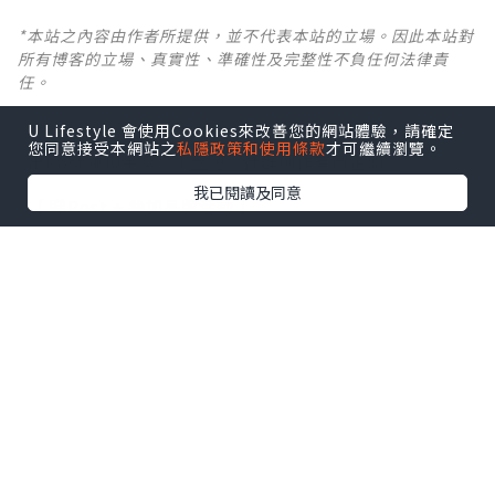
*本站之內容由作者所提供，並不代表本站的立場。因此本站對
所有博客的立場、真實性、準確性及完整性不負任何法律責
任。
U Lifestyle 會使用Cookies來改善您的網站體驗，請確定
【 U Creator 招募 】
您同意接受本網站之
私隱政策和使用條款
才可繼續瀏覽。
出Post賺現金獎賞 l
登記《社群創作有價企劃》
我已閱讀及同意
【 睇Post + 參加品牌活動 】
瀏覽更多社群
打卡
丶
旅遊
丶
美食
丶
親子
丶
寵物
丶
扮靚
攻略
及
活動情報
U Blog開咗WhatsApp啦！發掘更多吃喝玩樂資訊！
Follow 我哋
！
0個讚好