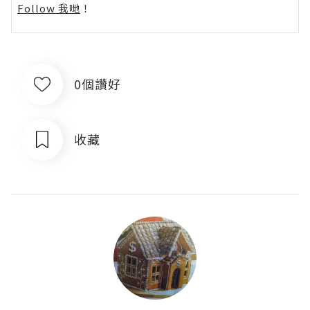
Follow 我哋
！
0個讚好
收藏