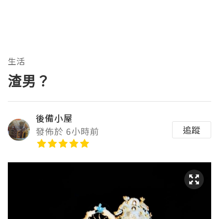
生活
渣男？
後備小屋
追蹤
發佈於 6小時前