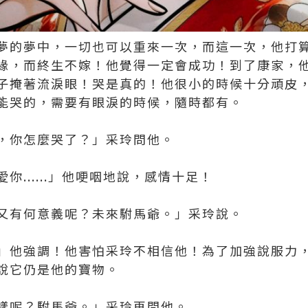
夢的夢中，一切也可以重來一次，而這一次，他打
緣，而終生不嫁！他覺得一定會成功！到了康家，
子掩著流淚眼！哭是真的！他很小的時候十分頑皮
能哭的，需要有眼淚的時候，隨時都有。
，你怎麼哭了？」采玲問他。
你......」他哽咽地說，感情十足！
又有何意義呢？未來駙馬爺。」采玲說。
」他強調！他害怕采玲不相信他！為了加強說服力
說它仍是他的寶物。
樣呢？駙馬爺。」采玲再問他。