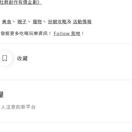
社群創作有價企劃》
】
丶
美食
丶
親子
丶
寵物
丶
扮靚攻略
及
活動情報
p啦！發掘更多吃喝玩樂資訊！
Follow 我哋
！
收藏
屋
有人注意的新平台