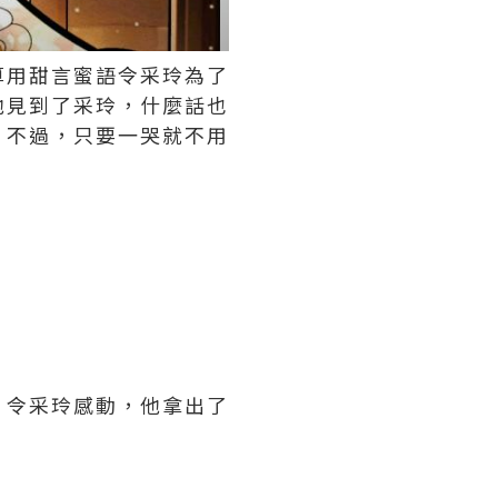
算用甜言蜜語令采玲為了
他見到了采玲，什麼話也
，不過，只要一哭就不用
，令采玲感動，他拿出了