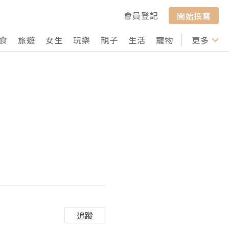
會員登記
開始撰寫
食
旅遊
女生
玩樂
親子
生活
寵物
行山
更多
打卡
追蹤