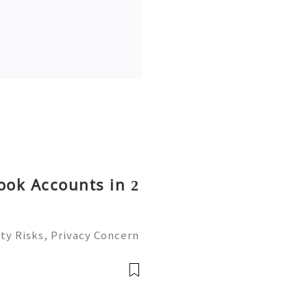
ok Accounts in 2
ty Risks, Privacy Concern
atives Guide 2026 🚪🚀💬
you 24/7! 😊💯🔥 💼⏰📩🌟
