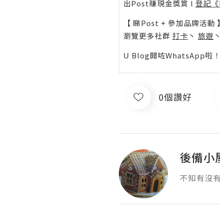
出Post賺現金獎賞 l
登記《
【 睇Post + 參加品牌活動 
瀏覽更多社群
打卡
丶
旅遊
U Blog開咗WhatsAp
0個讚好
後備小
不知有沒