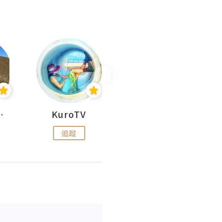
H 出走
KuroTV
Hikipedia 山上山下
追蹤
追蹤