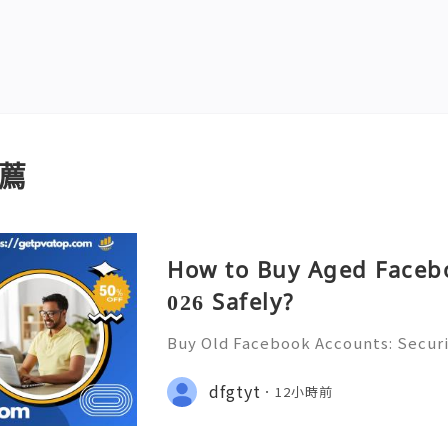
薦
How to Buy Aged Facebo
026 Safely?
Buy Old Facebook Accounts: Securi
s, Account Ownership & Safe Altern
📞📩 We’re always ready to help 
dfgtyt
12小時前
🌐✨ We are available online 24/7 