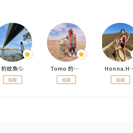
豹紋魚💦
Tomo 的快樂宇宙
Honna.
追蹤
追蹤
追蹤