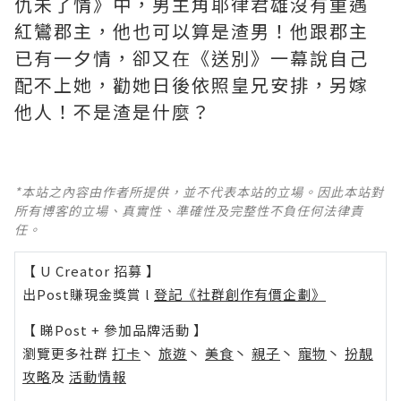
仇未了情》中，男主角耶律君雄沒有重遇
紅鸞郡主，他也可以算是渣男！他跟郡主
已有一夕情，卻又在《送別》一幕說自己
配不上她，勸她日後依照皇兄安排，另嫁
他人！不是渣是什麼？ ​​​
*本站之內容由作者所提供，並不代表本站的立場。因此本站對
所有博客的立場、真實性、準確性及完整性不負任何法律責
任。
【 U Creator 招募 】
出Post賺現金獎賞 l
登記《社群創作有價企劃》
【 睇Post + 參加品牌活動 】
瀏覽更多社群
打卡
丶
旅遊
丶
美食
丶
親子
丶
寵物
丶
扮靚
攻略
及
活動情報