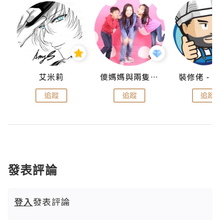
點滴
艾米莉
儍媽媽與兩隻小魔怪之家
追蹤
追蹤
追蹤
發表評論
登入
發表評論