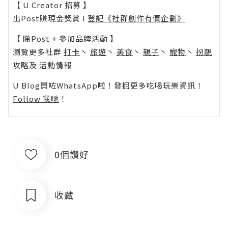
【 U Creator 招募 】
出Post賺現金獎賞 l
登記《社群創作有價企劃》
【 睇Post + 參加品牌活動 】
瀏覽更多社群
打卡
丶
旅遊
丶
美食
丶
親子
丶
寵物
丶
扮靚
攻略
及
活動情報
U Blog開咗WhatsApp啦！發掘更多吃喝玩樂資訊！
Follow 我哋
！
0個讚好
收藏